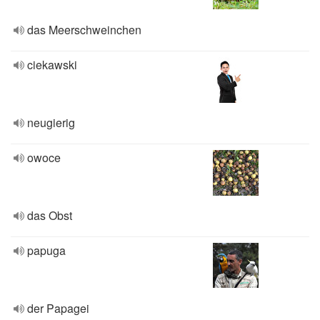
das Meerschweinchen
ciekawski
neugierig
owoce
das Obst
papuga
der Papagei