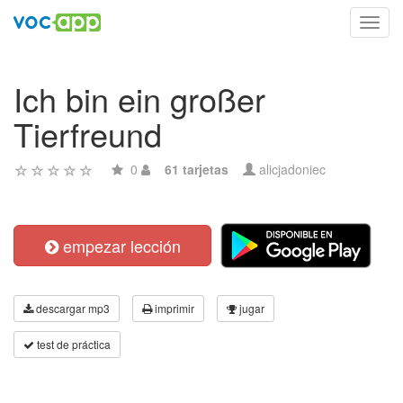
Toggl
navig
Ich bin ein großer
Tierfreund
0
61 tarjetas
alicjadoniec
empezar lección
descargar mp3
imprimir
jugar
test de práctica