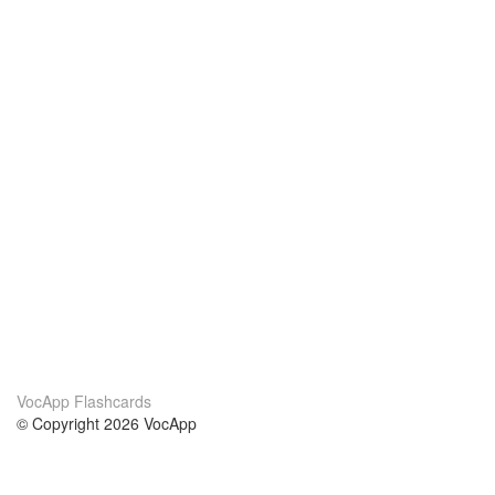
VocApp Flashcards
© Copyright 2026 VocApp
02-798 Mielczarskiego 8/58
Warsaw, Poland (EU)