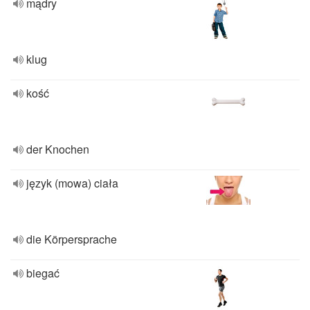
mądry
klug
kość
der Knochen
język (mowa) ciała
die Körpersprache
biegać