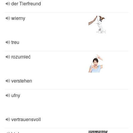
der Tierfreund
wierny
treu
rozumieć
verstehen
ufny
vertrauensvoll