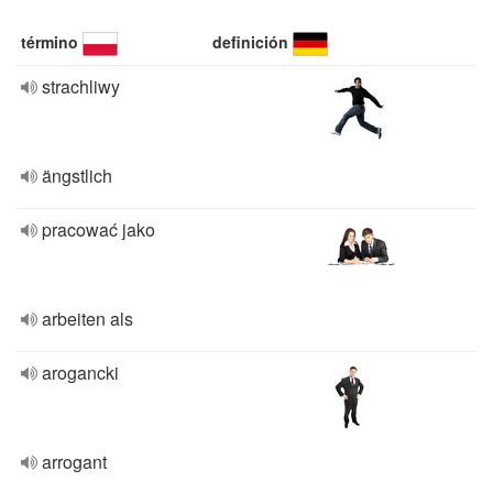
término
definición
strachliwy
ängstlich
pracować jako
arbeiten als
arogancki
arrogant