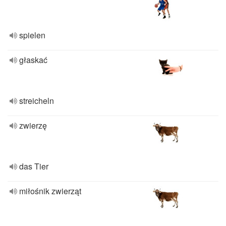
spielen
głaskać
streicheln
zwierzę
das Tier
miłośnik zwierząt