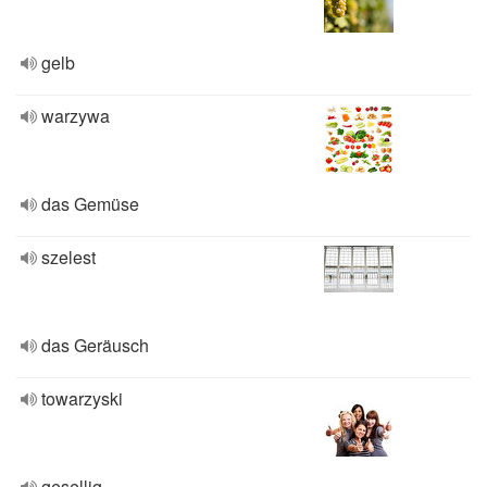
gelb
warzywa
das Gemüse
szelest
das Geräusch
towarzyski
gesellig