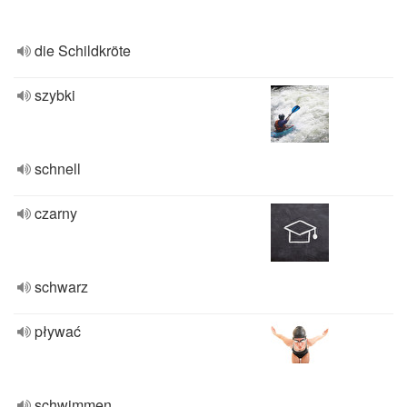
die Schildkröte
szybki
schnell
czarny
schwarz
pływać
schwimmen