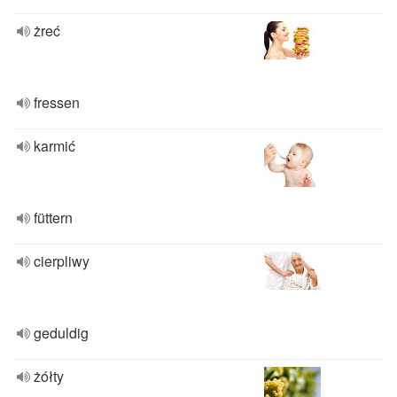
żreć
fressen
karmić
füttern
cierpliwy
geduldig
żółty