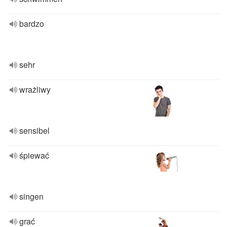
bardzo
sehr
wrażliwy
sensibel
śpiewać
singen
grać