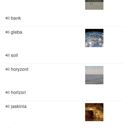
bank
gleba
soil
horyzont
horizon
jaskinia