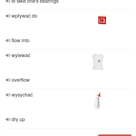
to take one's bearings
wpływać do
flow into
wylewać
overflow
wysychać
dry up