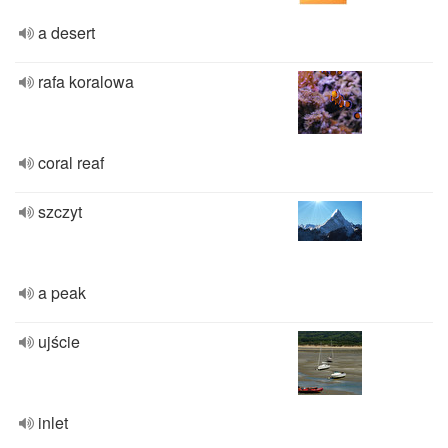
a desert
rafa koralowa
coral reaf
szczyt
a peak
ujście
inlet