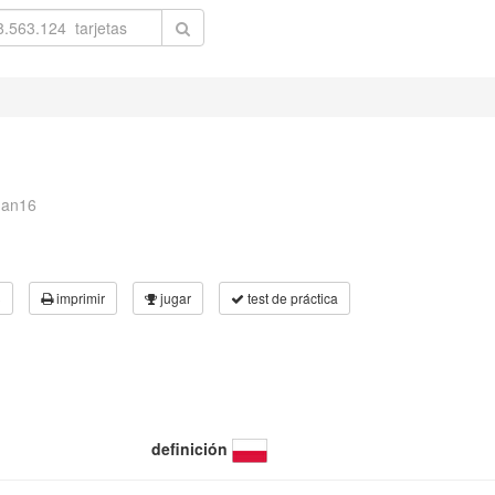
han16
3
imprimir
jugar
test de práctica
definición