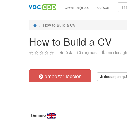
crear tarjetas
cursos
How to Build a CV
How to Build a CV
0
13 tarjetas
rmcclenag
empezar lección
descargar mp
término