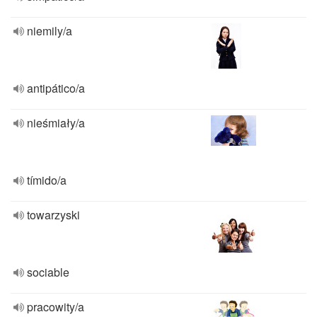
niemily/a
antipático/a
nieśmiały/a
tímido/a
towarzyski
sociable
pracowity/a