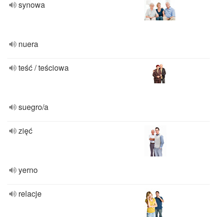
synowa
nuera
teść / teściowa
suegro/a
zięć
yerno
relacje