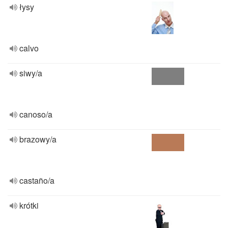
łysy
calvo
siwy/a
canoso/a
brazowy/a
castaño/a
krótki