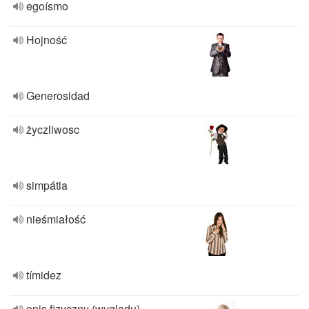
egoísmo
Hojność
Generosidad
życzliwosc
simpátia
nieśmiałość
tímidez
opis fizyczny (wygladu)