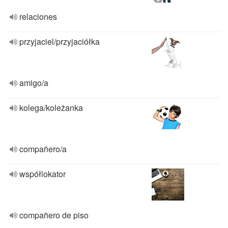
relaciones
przyjaciel/przyjaciółka
amigo/a
kolega/koleżanka
compañero/a
współlokator
compañero de piso