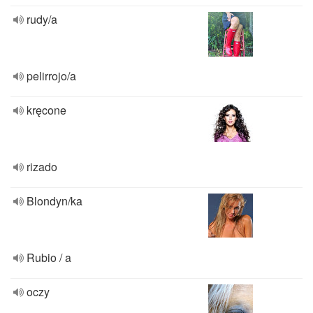
rudy/a
pelirrojo/a
kręcone
rizado
Blondyn/ka
Rubio / a
oczy