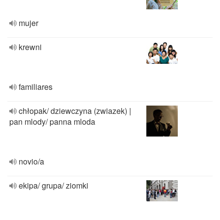
mujer
krewni
familiares
chłopak/ dziewczyna (zwiazek) |
pan mlody/ panna mloda
novio/a
ekipa/ grupa/ ziomki