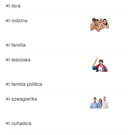
tío/a
rodzina
familia
tesciowa
familia política
szwagier/ka
cuñado/a