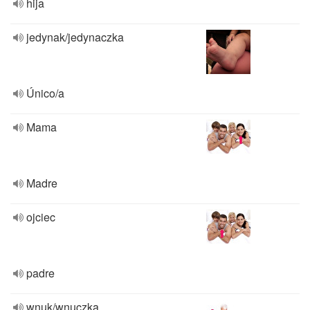
hija
jedynak/jedynaczka
Único/a
Mama
Madre
ojciec
padre
wnuk/wnuczka