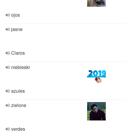
ojos
jasne
Claros
niebieski
azules
zielone
verdes