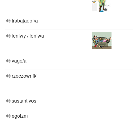
trabajador/a
leniwy / leniwa
vago/a
rzeczowniki
sustantivos
egoizm