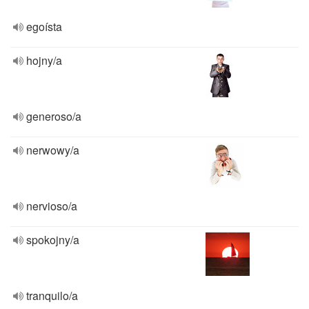
egoísta
hojny/a
generoso/a
nerwowy/a
nervioso/a
spokojny/a
tranquilo/a