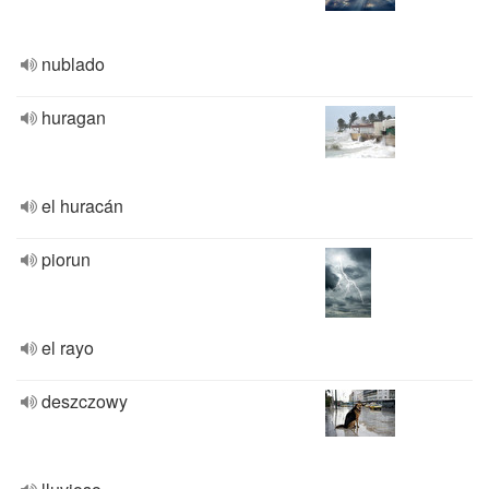
nublado
huragan
el huracán
piorun
el rayo
deszczowy