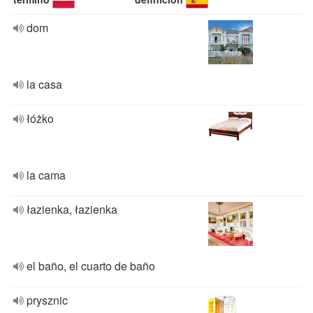
dom
la casa
łóżko
la cama
łazienka, łazienka
el baño, el cuarto de baño
prysznic