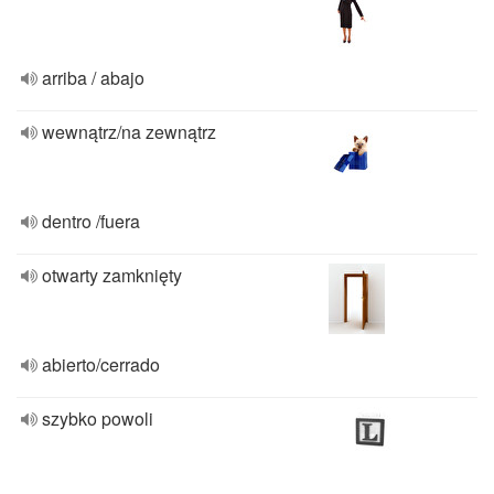
arriba / abajo
wewnątrz/na zewnątrz
dentro /fuera
otwarty zamknięty
abierto/cerrado
szybko powoli