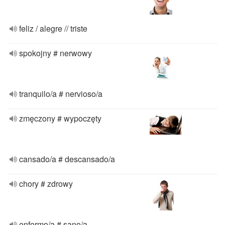
feliz / alegre // triste
spokojny # nerwowy
tranquilo/a # nervioso/a
zmęczony # wypoczęty
cansado/a # descansado/a
chory # zdrowy
enfermo/a # sano/a