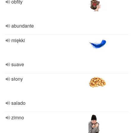
obfity
abundante
miękki
suave
słony
salado
zimno