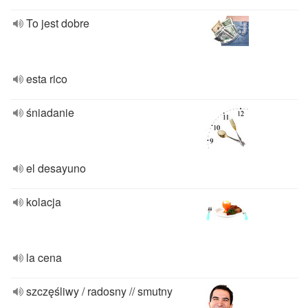
To jest dobre
esta rico
śniadanie
el desayuno
kolacja
la cena
szczęśliwy / radosny // smutny