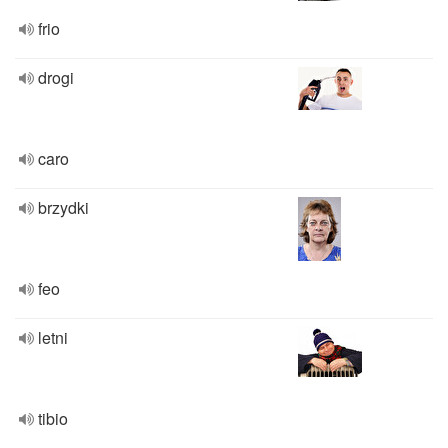
frio
drogi
caro
brzydki
feo
letni
tibio