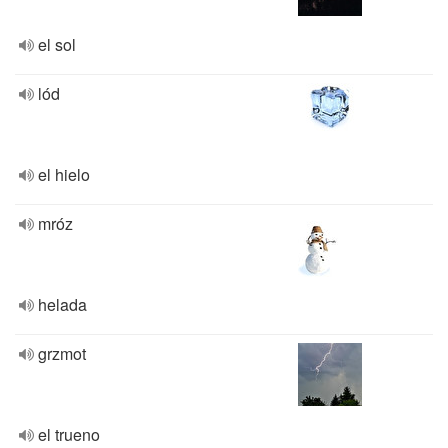
el sol
lód
el hielo
mróz
helada
grzmot
el trueno