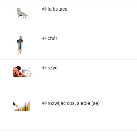
la butaca
chór
szyć
rozwijać cos, siebie (se)