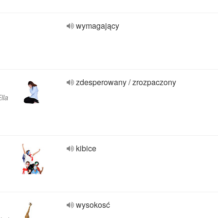
wymagający
zdesperowany / zrozpaczony
lla
kibice
wysokosć