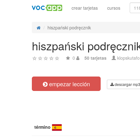
crear tarjetas
cursos
hiszpański podręcznik
hiszpański podręczni
0
50 tarjetas
klopskutaf
empezar lección
descargar mp
término