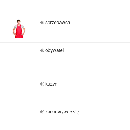
sprzedawca
obywatel
kuzyn
zachowywać się