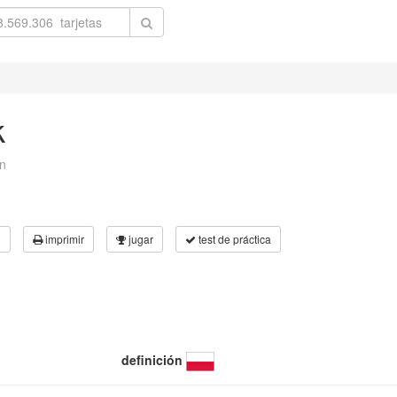
k
on
3
imprimir
jugar
test de práctica
definición