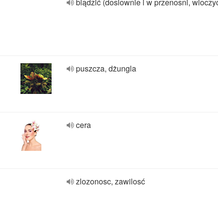
blądzić (doslownie i w przenosni, wloczyć
puszcza, dżungla
cera
zlozonosc, zawilosć