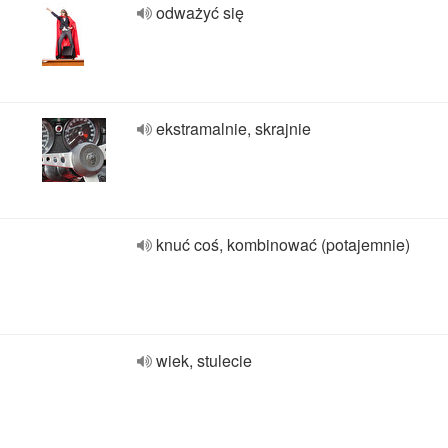
odważyć się
ekstramalnie, skrajnie
knuć coś, kombinować (potajemnie)
wiek, stulecie