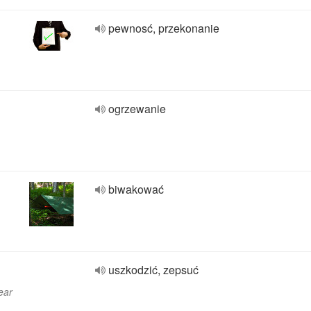
pewnosć, przekonanie
ogrzewanie
biwakować
uszkodzić, zepsuć
ear