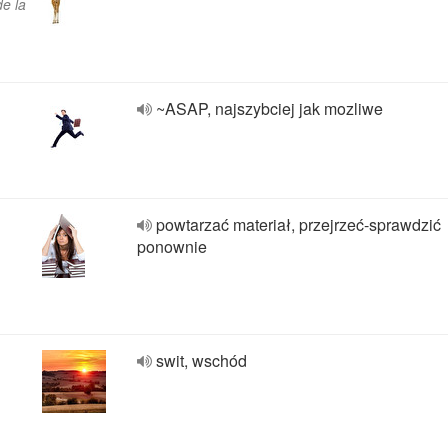
de la
~ASAP, najszybciej jak mozliwe
powtarzać materiał, przejrzeć-sprawdzić
ponownie
swit, wschód