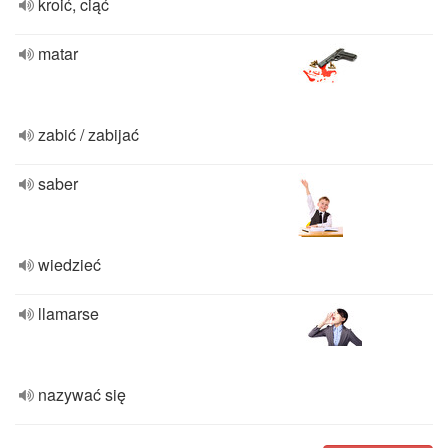
kroić, ciąć
matar
zabić / zabijać
saber
wiedzieć
llamarse
nazywać się