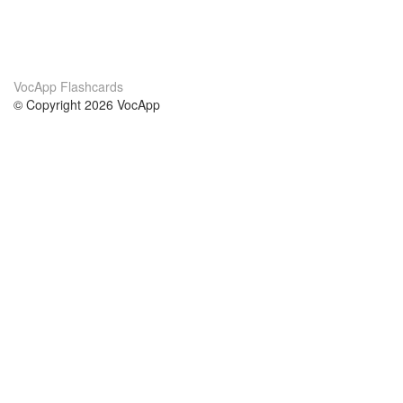
VocApp Flashcards
© Copyright 2026 VocApp
02-798 Mielczarskiego 8/58
Warsaw, Poland (EU)
Acerca de Nosotros
condiciones
nuestro equipo
100% Garantía
blog
política de privacidad
prácticas Erasmus+
condiciones
prácticas a distancia
GDPR