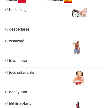
budzić się
despertarse
wstawać
levantarse
jeść śniadanie
desayunar
iść do szkoły