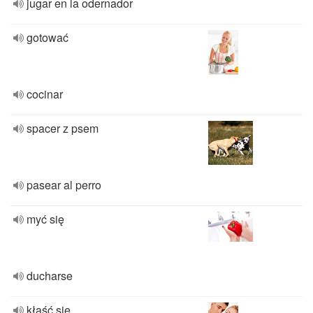
jugar en la odernador
gotować
cocinar
spacer z psem
pasear al perro
myć się
ducharse
kłaść się