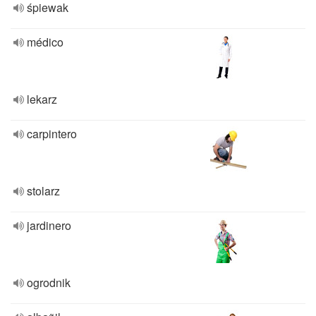
śpiewak
médico
lekarz
carpintero
stolarz
jardinero
ogrodnik