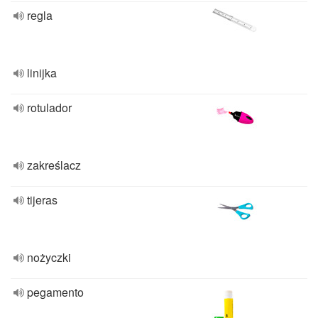
regla
linijka
rotulador
zakreślacz
tijeras
nożyczki
pegamento