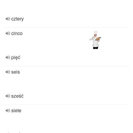
cztery
cinco
pięć
seis
sześć
siete