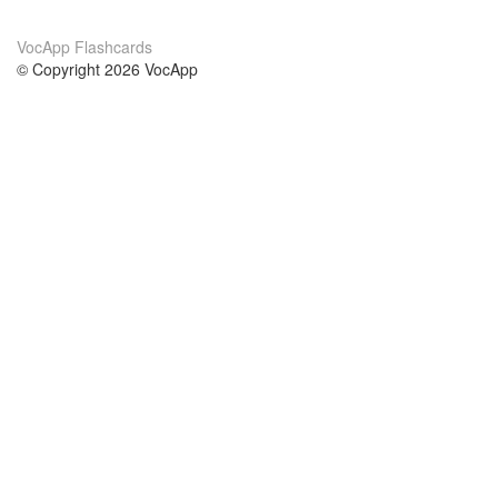
VocApp Flashcards
© Copyright 2026 VocApp
02-798 Mielczarskiego 8/58
Warsaw, Poland (EU)
Acerca de Nosotros
condiciones
nuestro equipo
100% Garantía
blog
política de privacidad
prácticas Erasmus+
condiciones
prácticas a distancia
GDPR
Contacto
cursos
contáctanos