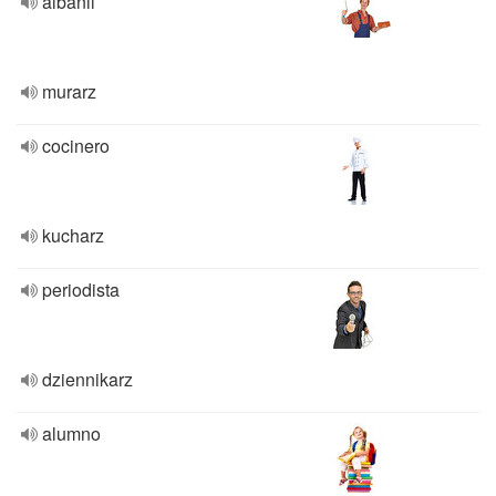
albañil
murarz
cocinero
kucharz
periodista
dziennikarz
alumno