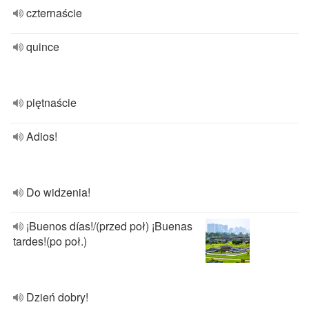
czternaście
quince
piętnaście
Adios!
Do widzenia!
¡Buenos días!/(przed poł) ¡Buenas
tardes!(po poł.)
Dzień dobry!