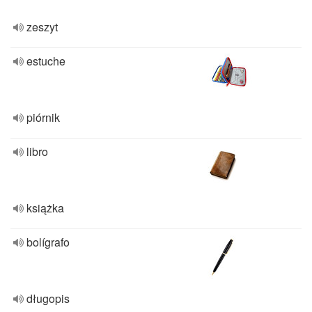
zeszyt
estuche
piórnik
libro
książka
bolígrafo
długopis