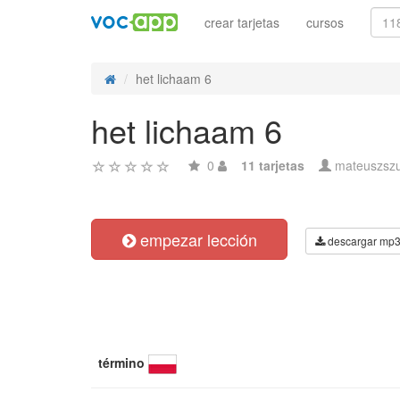
crear tarjetas
cursos
het lichaam 6
het lichaam 6
0
11 tarjetas
mateuszsz
empezar lección
descargar mp
término