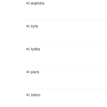
wątroba
żyła
łydka
pierś
żebro