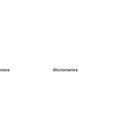
ursos
diccionarios
tudio inglés
tudio alemán
tudio francés
tudio ruso
tudio noruego
tudio sueco