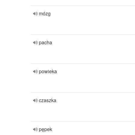
mózg
pacha
powieka
czaszka
pępek