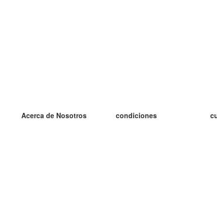
Acerca de Nosotros
condiciones
c
nuestro equipo
100% Garantía
es
blog
política de privacidad
es
prácticas Erasmus+
condiciones
es
prácticas a distancia
GDPR
es
es
Contacto
Más
es
contáctanos
tarjetas nuevas
algunos blogs
Ayuda
catálogo
Preguntas frecuentes