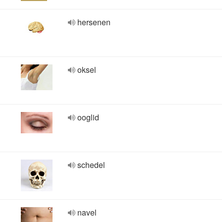
hersenen
oksel
ooglid
schedel
navel