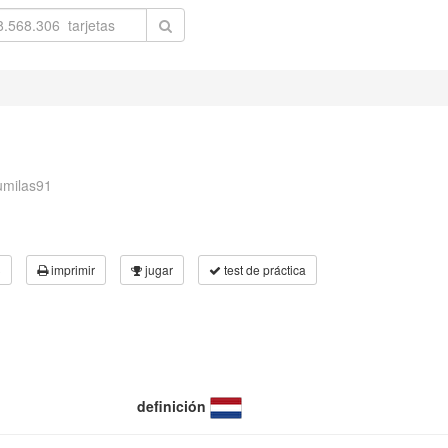
umilas91
3
imprimir
jugar
test de práctica
definición