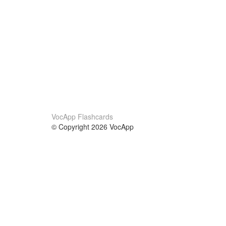
VocApp Flashcards
© Copyright 2026 VocApp
02-798 Mielczarskiego 8/58
Warsaw, Poland (EU)