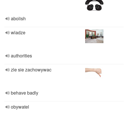
abolish
wladze
authorities
zle sie zachowywac
behave badly
obywatel