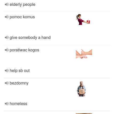
elderly people
pomoc komus
give somebody a hand
poratiwac kogos
help sb out
bezdomny
homeless