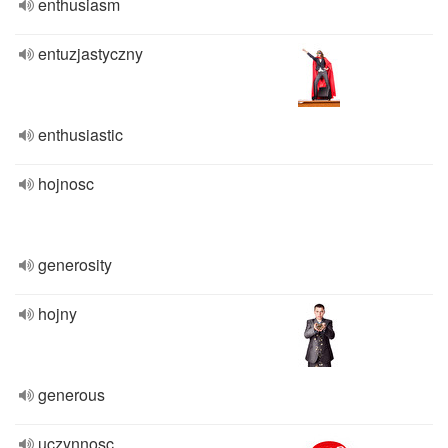
enthusiasm
entuzjastyczny
enthusiastic
hojnosc
generosity
hojny
generous
uczynnosc