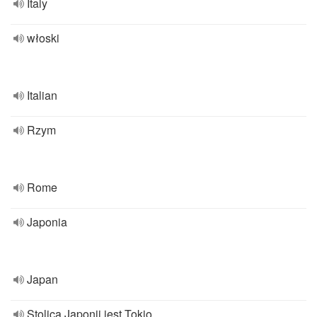
Italy
włoski
Italian
Rzym
Rome
Japonia
Japan
Stolicą Japonii jest Tokio.