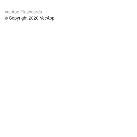
VocApp Flashcards
© Copyright 2026 VocApp
02-798 Mielczarskiego 8/58
Warsaw, Poland (EU)
Acerca de Nosotros
condiciones
nuestro equipo
100% Garantía
blog
política de privacidad
prácticas Erasmus+
condiciones
prácticas a distancia
GDPR
Contacto
cursos
contáctanos