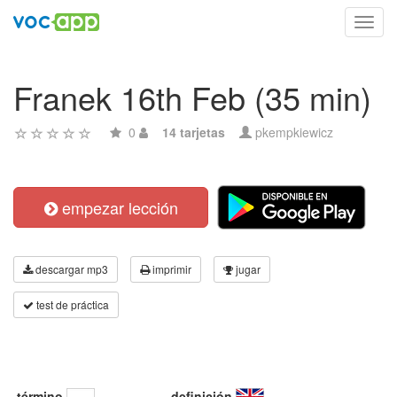
Toggl
navig
Franek 16th Feb (35 min)
0
14 tarjetas
pkempkiewicz
empezar lección
descargar mp3
imprimir
jugar
test de práctica
término
definición