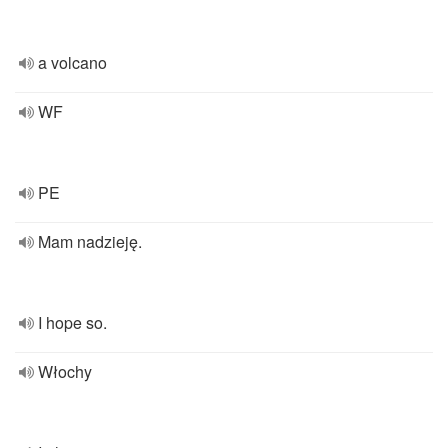
a volcano
WF
PE
Mam nadzieję.
I hope so.
Włochy