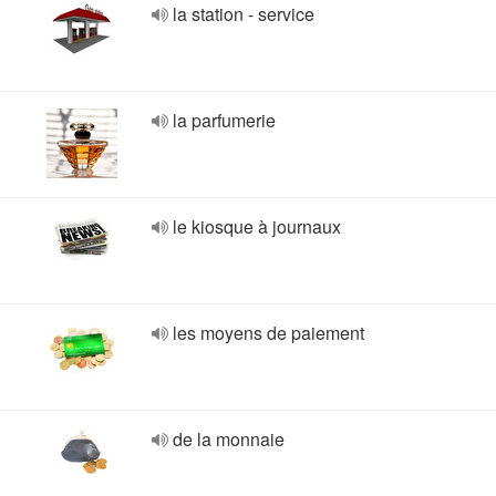
la station - service
la parfumerie
le kiosque à journaux
les moyens de paiement
de la monnaie