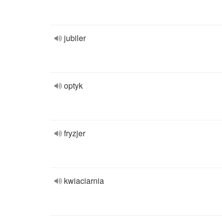
jubiler
optyk
fryzjer
kwiaciarnia