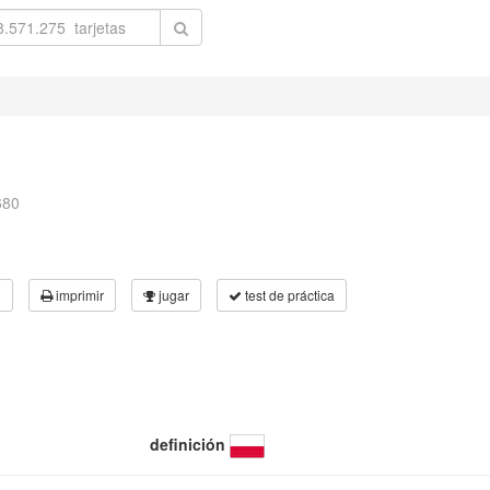
680
3
imprimir
jugar
test de práctica
definición