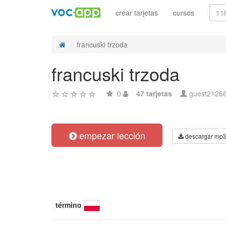
crear tarjetas
cursos
francuski trzoda
francuski trzoda
0
47 tarjetas
guest2126
empezar lección
descargar mp
término