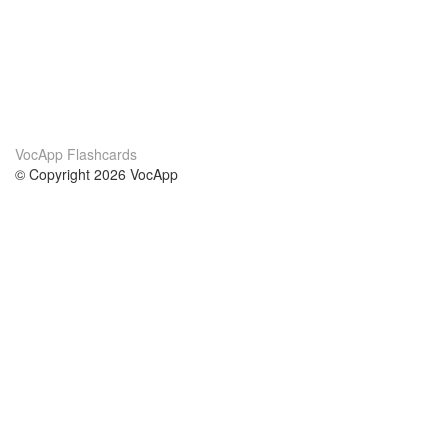
VocApp Flashcards
© Copyright 2026 VocApp
02-798 Mielczarskiego 8/58
Warsaw, Poland (EU)
Acerca de Nosotros
condiciones
nuestro equipo
100% Garantía