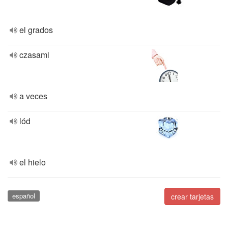
el grados
czasami
a veces
lód
el hielo
español
crear tarjetas