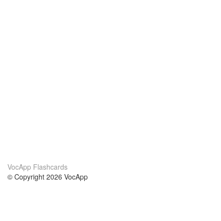
VocApp Flashcards
© Copyright 2026 VocApp
02-798 Mielczarskiego 8/58
Warsaw, Poland (EU)