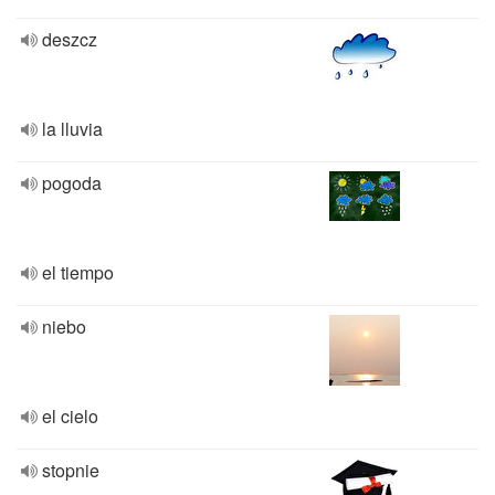
deszcz
la lluvia
pogoda
el tiempo
niebo
el cielo
stopnie