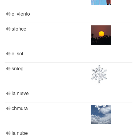
el viento
słońce
el sol
śnieg
la nieve
chmura
la nube