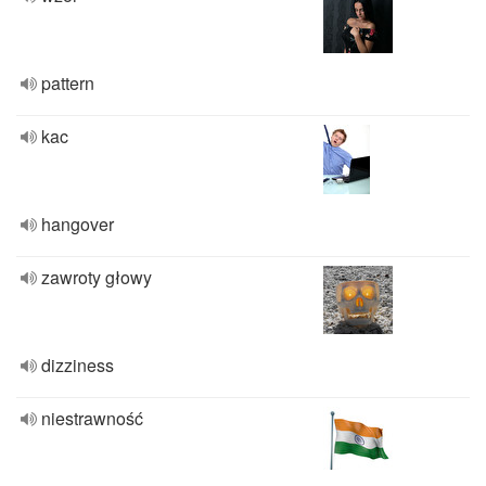
pattern
kac
hangover
zawroty głowy
dizziness
niestrawność