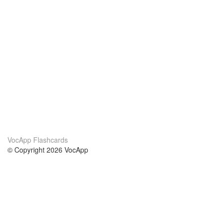
VocApp Flashcards
© Copyright 2026 VocApp
02-798 Mielczarskiego 8/58
Warsaw, Poland (EU)