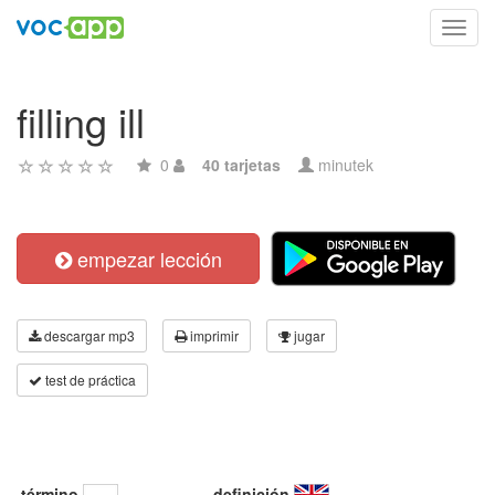
Toggl
navig
filling ill
0
40 tarjetas
minutek
empezar lección
descargar mp3
imprimir
jugar
test de práctica
término
definición