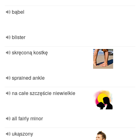
bąbel
blister
skręconą kostkę
sprained ankle
na całe szczęście niewielkie
all fairly minor
ukąszony