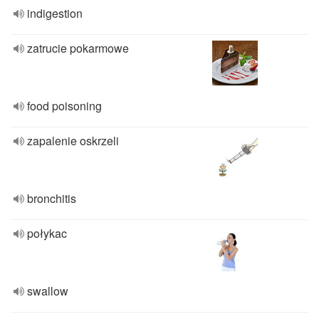
indigestion
zatrucie pokarmowe
food poisoning
zapalenie oskrzeli
bronchitis
połykac
swallow