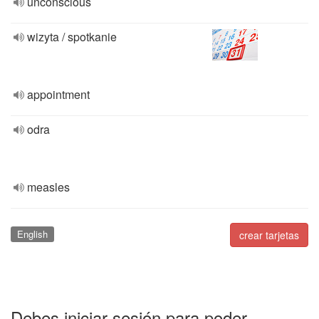
unconscious
wizyta / spotkanie
appointment
odra
measles
English
crear tarjetas
Debes iniciar sesión para poder