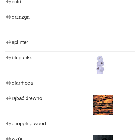
cold
drzazga
splinter
biegunka
diarrhoea
rąbać drewno
chopping wood
wzór