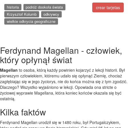
historia
podróż dookoła świata
crear tarjetas
Krzysztof Kolumb
odkrywcy
wielkie odkrycia geograficzne
Ferdynand Magellan - człowiek,
który opłynął świat
Magellan
to osoba, którą każdy powinien kojarzyć z lekcji historii. Był
pierwszym człowiekiem, któremu udało się opłynąć Ziemię, chociaż
zagłębiając się w jego życiorys, nie do końca można się z tym zgodzić.
Dlaczego? Wszystko wyjaśniono w lekcji. Opowiada ona stricte o
życiowej wyprawie Magellana, która koniec końców okazała się być
ostatnią.
Kilka faktów
Ferdynand Magellan urodził się w 1480 roku, był Portugalczykiem,
który podjął się pracy we flocie hiszpańskiej. Gdy miał 25 lat po raz