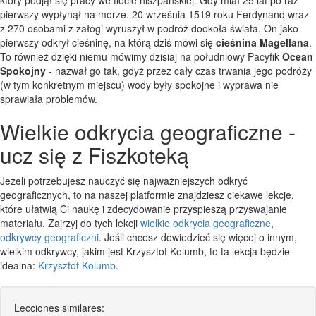
pierwszy wypłynął na morze. 20 września 1519 roku Ferdynand wraz
z 270 osobami z załogi wyruszył w podróż dookoła świata. On jako
pierwszy odkrył cieśninę, na którą dziś mówi się
cieśnina Magellana
.
To również dzięki niemu mówimy dzisiaj na południowy Pacyfik
Ocean
Spokojny
- nazwał go tak, gdyż przez cały czas trwania jego podróży
(w tym konkretnym miejscu) wody były spokojne i wyprawa nie
sprawiała problemów.
Wielkie odkrycia geograficzne -
ucz się z Fiszkoteką
Jeżeli potrzebujesz nauczyć się najważniejszych odkryć
geograficznych, to na naszej platformie znajdziesz ciekawe lekcje,
które ułatwią Ci naukę i zdecydowanie przyspieszą przyswajanie
materiału. Zajrzyj do tych lekcji
wielkie odkrycia geograficzne
,
odkrywcy geograficzni
. Jeśli chcesz dowiedzieć się więcej o innym,
wielkim odkrywcy, jakim jest Krzysztof Kolumb, to ta lekcja będzie
idealna:
Krzysztof Kolumb
.
Lecciones similares: