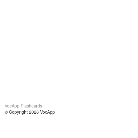
VocApp Flashcards
© Copyright 2026 VocApp
02-798 Mielczarskiego 8/58
Warsaw, Poland (EU)