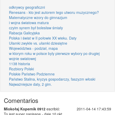
odkrywcy geograficzni
Renesans - kto jest autorem tego utworu muzycznego?
Matematyczne wzory do gimnazjum
i wojna światowa matura
czyim synem był bolesław śmiały
Rabacja Galicyjska
Polska i świat w II połowie XX wieku. Daty
Ułamki zwykłe vs. ułamki dziesiętne
Województwa - podział, mapa
w ktorym roku w polsce byly pierwsze wybory po drugiej
wojnie swiatowej
1138 historia
Rozbiory Polski
Polskie Państwo Podziemne
Państwo Stalina, kryzys gospodarczy, faszyzm włoski
Najważniejsze daty, 2 gim.
Comentarios
Miokołaj Kopernik 0912
escribió:
2011-04-14 17:43:59
To jest super napisane - daje 10 pkt .