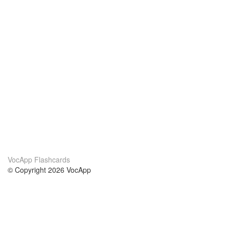
VocApp Flashcards
© Copyright 2026 VocApp
02-798 Mielczarskiego 8/58
Warsaw, Poland (EU)