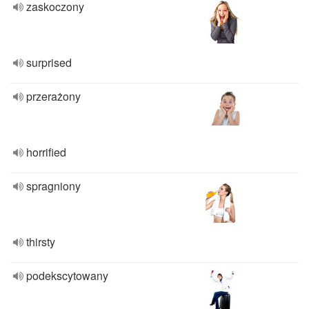
zaskoczony
surprised
przerażony
horrified
spragniony
thirsty
podekscytowany