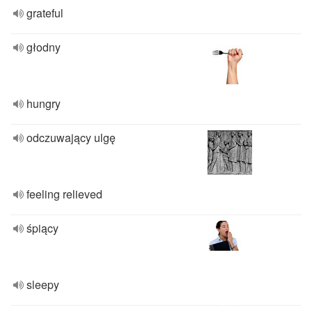
grateful
głodny
hungry
odczuwający ulgę
feeling relieved
śpiący
sleepy