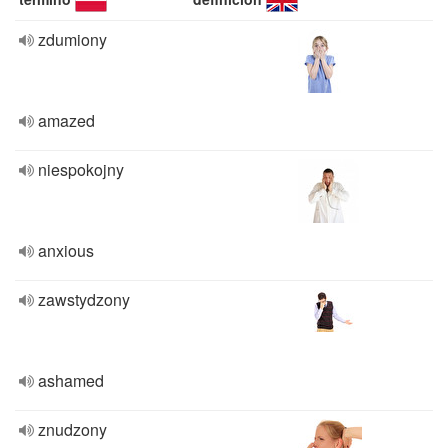
zdumiony
amazed
niespokojny
anxious
zawstydzony
ashamed
znudzony