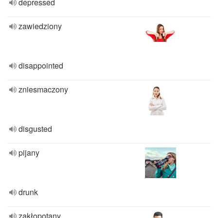
depressed
zawiedziony
disappointed
zniesmaczony
disgusted
pijany
drunk
zakłopotany