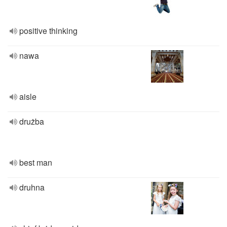
positive thinking
nawa
aisle
drużba
best man
druhna