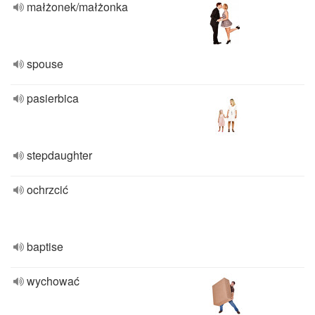
małżonek/małżonka
spouse
pasierbica
stepdaughter
ochrzcić
baptise
wychować