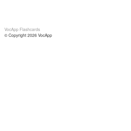
VocApp Flashcards
© Copyright 2026 VocApp
02-798 Mielczarskiego 8/58
Warsaw, Poland (EU)
Acerca de Nosotros
condiciones
nuestro equipo
100% Garantía
blog
política de privacidad
prácticas Erasmus+
condiciones
prácticas a distancia
GDPR