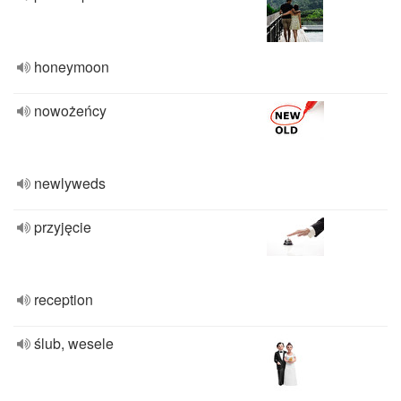
honeymoon
nowożeńcy
newlyweds
przyjęcie
reception
ślub, wesele