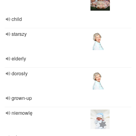
child
starszy
elderly
dorosły
grown-up
niemowlę