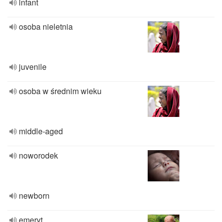
infant
osoba nieletnia
juvenile
osoba w średnim wieku
middle-aged
noworodek
newborn
emeryt