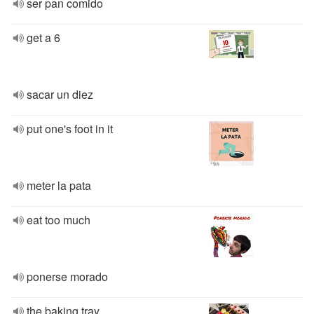
ser pan comido
get a 6
sacar un diez
put one's foot in it
meter la pata
eat too much
ponerse morado
the baking tray