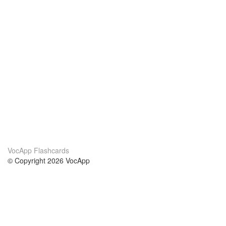
VocApp Flashcards
© Copyright 2026 VocApp
02-798 Mielczarskiego 8/58
Warsaw, Poland (EU)