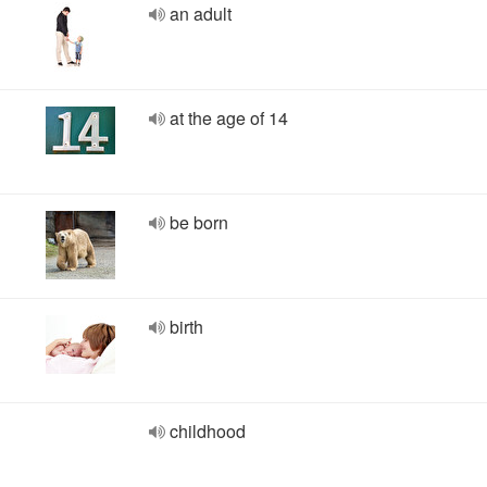
an adult
at the age of 14
be born
birth
childhood