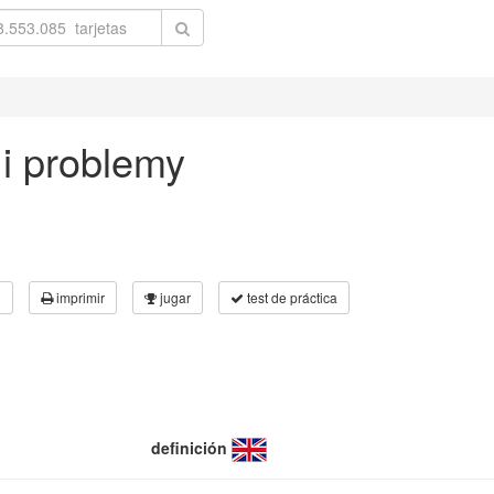
y i problemy
3
imprimir
jugar
test de práctica
definición