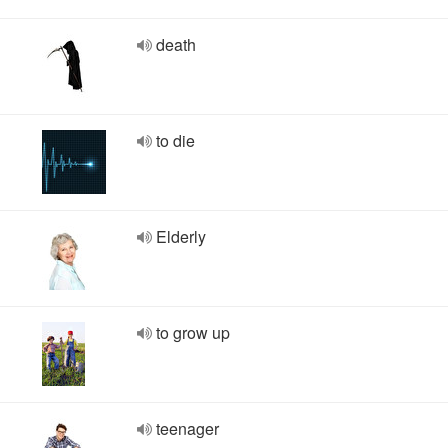
death
to die
Elderly
to grow up
teenager