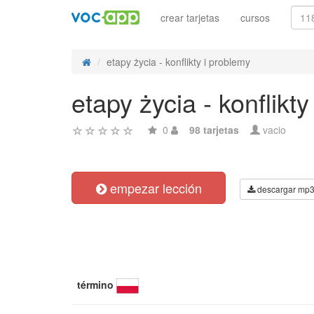
crear tarjetas
cursos
etapy życia - konflikty i problemy
etapy życia - konflikt
0
98 tarjetas
vacio
empezar lección
descargar mp
término