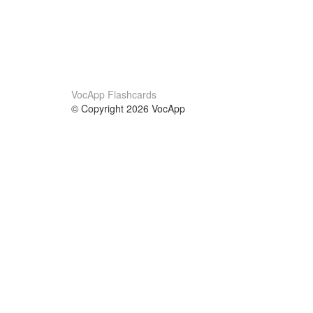
VocApp Flashcards
© Copyright 2026 VocApp
02-798 Mielczarskiego 8/58
Warsaw, Poland (EU)