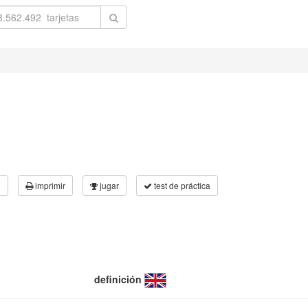
3
imprimir
jugar
test de práctica
definición