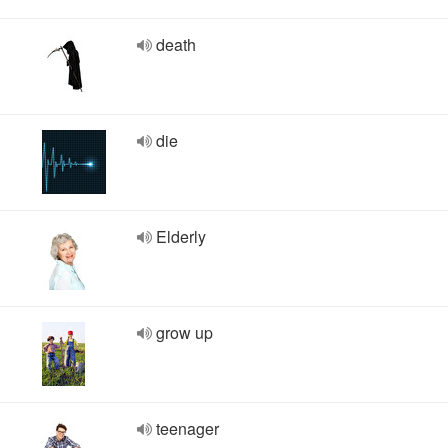
death
die
Elderly
grow up
teenager