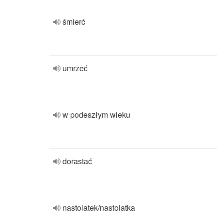
śmierć
umrzeć
w podeszłym wieku
dorastać
nastolatek/nastolatka