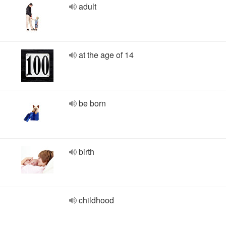
adult
at the age of 14
be born
birth
childhood