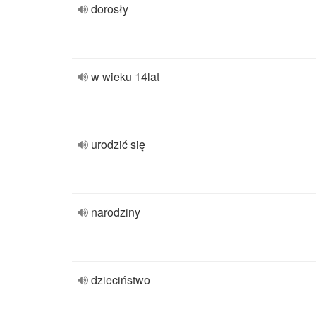
dorosły
w wieku 14lat
urodzić się
narodziny
dzieciństwo