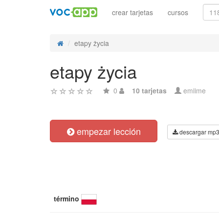
crear tarjetas
cursos
etapy życia
etapy życia
0
10 tarjetas
emiime
empezar lección
descargar mp
término