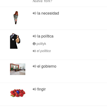
Nueva York?
la necesidad
la política
polityk
el politico
el gobierno
fingir