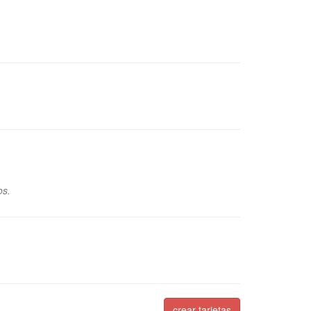
os.
crear tarjetas