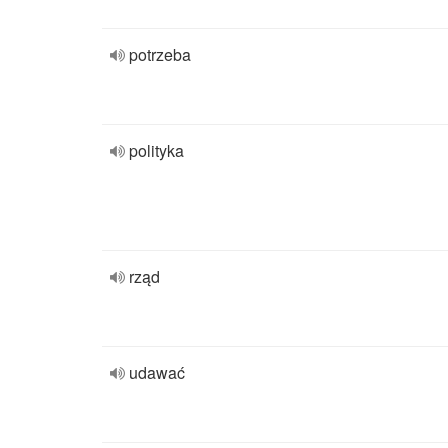
potrzeba
polityka
rząd
udawać