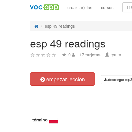
crear tarjetas
cursos
esp 49 readings
esp 49 readings
0
17 tarjetas
rymer
empezar lección
descargar mp
término