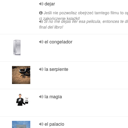
dejar
Jeśli nie pozwolisz obejrzeć tamtego filmu to
ci zakończenie książki!
Si no me dejas ver esa pelicula, entonces te di
final del libro!
el congelador
la serpiente
la magia
el palacio