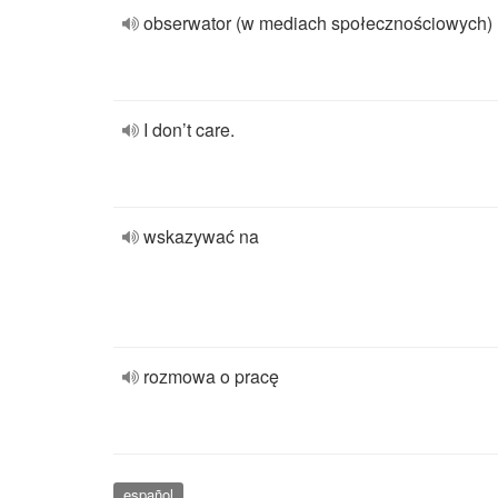
obserwator (w mediach społecznościowych)
I don’t care.
wskazywać na
rozmowa o pracę
español