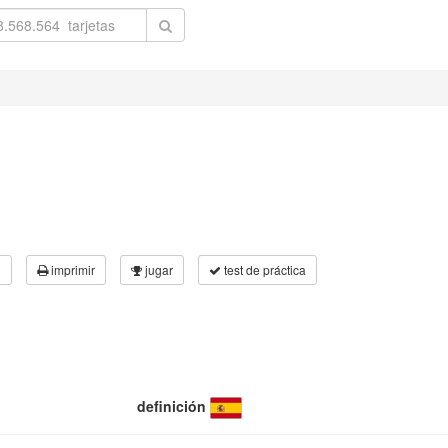
3
imprimir
jugar
test de práctica
definición