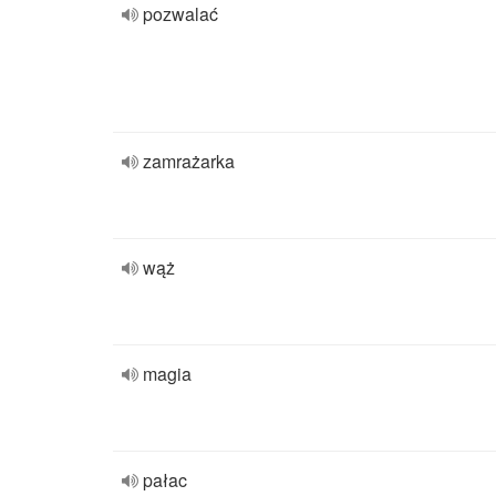
pozwalać
zamrażarka
wąż
magia
pałac