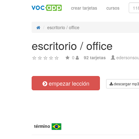
crear tarjetas
cursos
escritorio / office
escritorio / office
0
92 tarjetas
edersonso
empezar lección
descargar mp
término