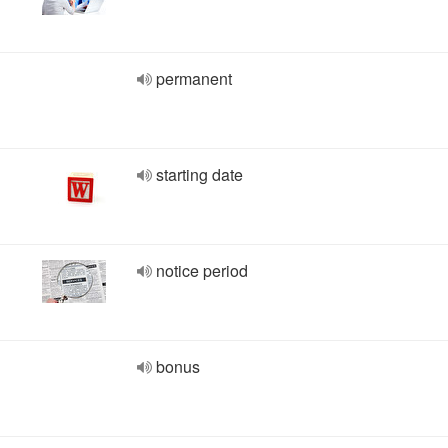
permanent
starting date
notice period
bonus