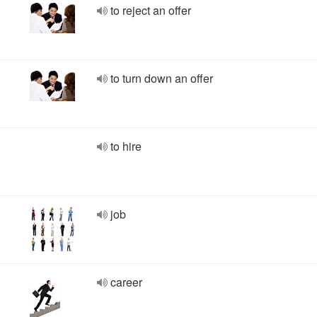
to reject an offer
to turn down an offer
to hire
job
career