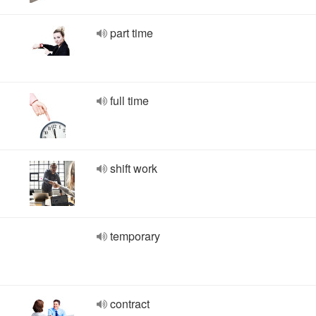
part time
full time
shift work
temporary
contract