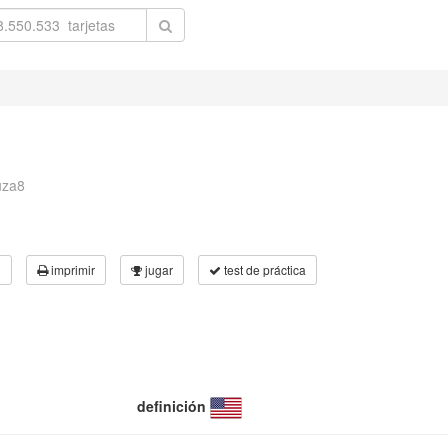
uza8
3
imprimir
jugar
test de práctica
definición