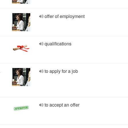
offer of employment
qualifications
a
to apply for a job
to accept an offer