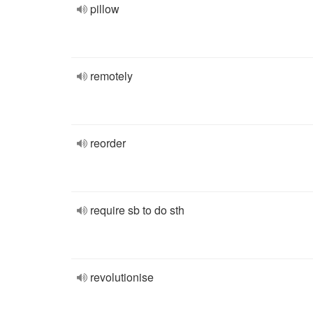
pillow
remotely
reorder
require sb to do sth
revolutionise