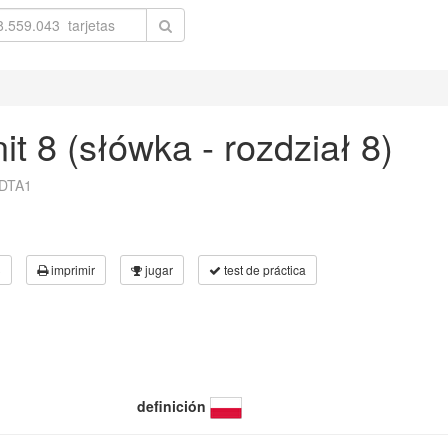
it 8 (słówka - rozdział 8)
aDTA1
3
imprimir
jugar
test de práctica
definición