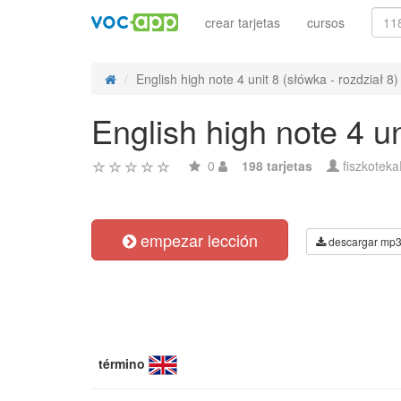
crear tarjetas
cursos
English high note 4 unit 8 (słówka - rozdział 8)
English high note 4 un
0
198 tarjetas
fiszkotek
empezar lección
descargar mp
término