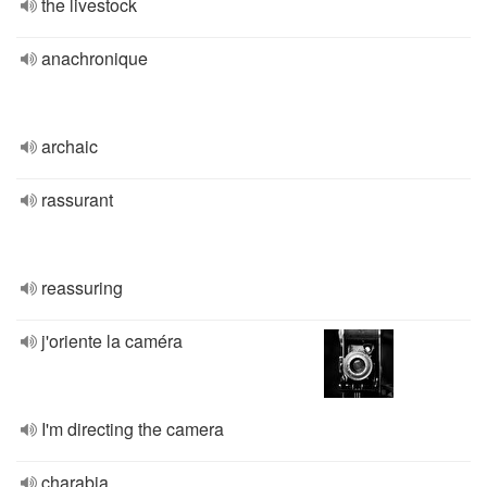
the livestock
anachronique
archaic
rassurant
reassuring
j'oriente la caméra
I'm directing the camera
charabia