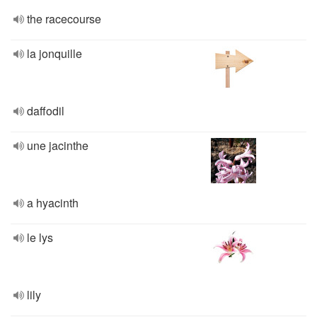
the racecourse
la jonquille
daffodil
une jacinthe
a hyacinth
le lys
lily