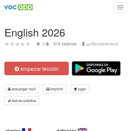
Toggl
navig
English 2026
0
315 tarjetas
guillaumerenaud
empezar lección
descargar mp3
imprimir
jugar
test de práctica
término
definición