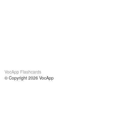
VocApp Flashcards
© Copyright 2026 VocApp
02-798 Mielczarskiego 8/58
Warsaw, Poland (EU)