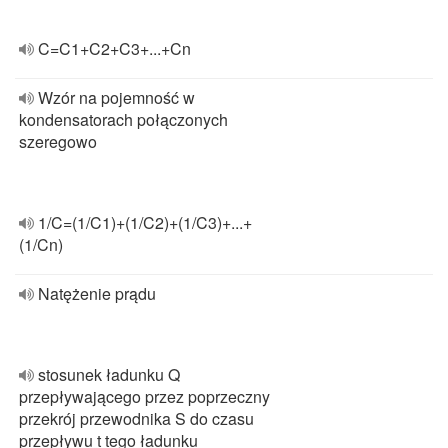
C=C1+C2+C3+...+Cn
Wzór na pojemność w
kondensatorach połączonych
szeregowo
1/C=(1/C1)+(1/C2)+(1/C3)+...+
(1/Cn)
Natężenie prądu
stosunek ładunku Q
przepływającego przez poprzeczny
przekrój przewodnika S do czasu
przepływu t tego ładunku