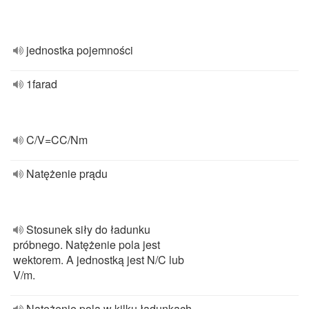
jednostka pojemności
1farad
C/V=CC/Nm
Natężenie prądu
Stosunek siły do ładunku
próbnego. Natężenie pola jest
wektorem. A jednostką jest N/C lub
V/m.
Natężenie pola w kilku ładunkach