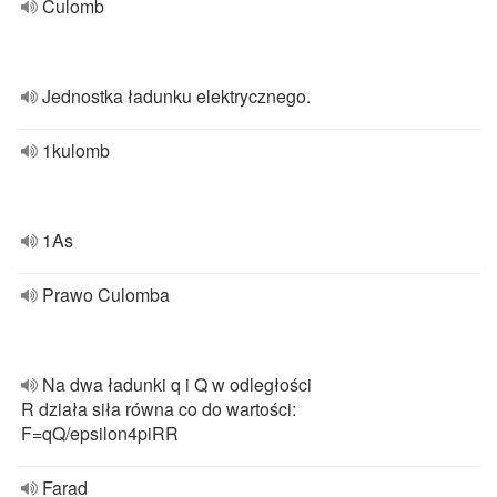
Culomb
Jednostka ładunku elektrycznego.
1kulomb
1As
Prawo Culomba
Na dwa ładunki q i Q w odległości
R działa siła równa co do wartości:
F=qQ/epsilon4piRR
Farad