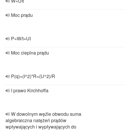
W=UIt
Moc prądu
P=W/t=UI
Moc cieplna prądu
P(q)=(I^2)*R=(U^2)/R
I prawo Kirchhoffa
W dowolnym węźle obwodu suma
algebraiczna natężeń prądów
wpływających i wypływających do