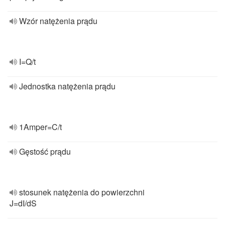
Wzór natężenia prądu
I=Q/t
Jednostka natężenia prądu
1Amper=C/t
Gęstość prądu
stosunek natężenia do powierzchni
J=dI/dS