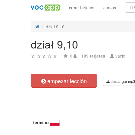
crear tarjetas
cursos
dział 9,10
dział 9,10
0
199 tarjetas
vacio
empezar lección
descargar mp
término