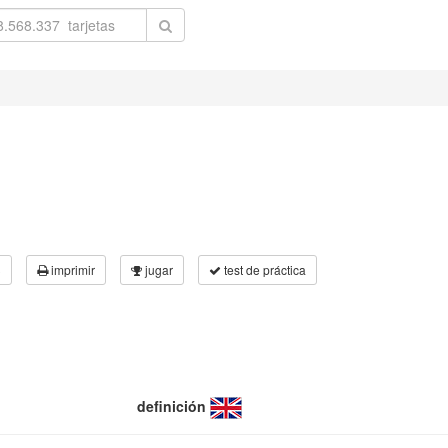
3
imprimir
jugar
test de práctica
definición