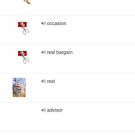
occasion
real bargain
rest
advisor