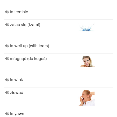
to tremble
zalać się (łzami)
to well up (with tears)
mrugnąć (do kogoś)
to wink
ziewać
to yawn