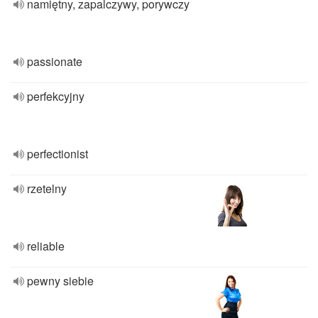
namiętny, zapalczywy, porywczy
passionate
perfekcyjny
perfectionist
rzetelny
reliable
pewny siebie