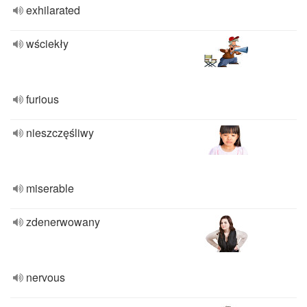
exhilarated
wściekły
furious
nieszczęśliwy
miserable
zdenerwowany
nervous