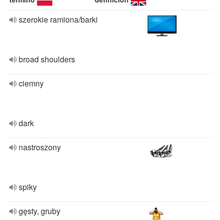
szerokie ramiona/barki
broad shoulders
ciemny
dark
nastroszony
spiky
gęsty, gruby