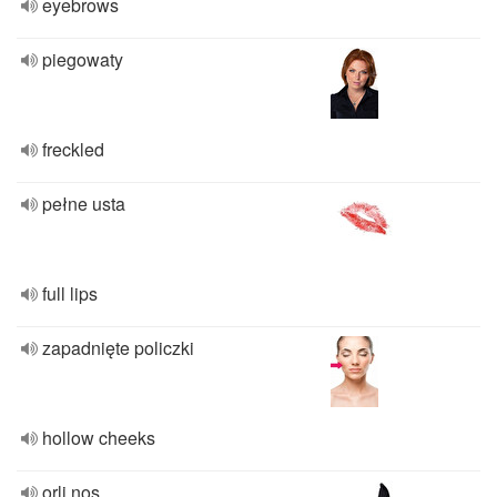
eyebrows
piegowaty
freckled
pełne usta
full lips
zapadnięte policzki
hollow cheeks
orli nos