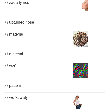
zadarty nos
upturned nose
materiał
material
wzór
pattern
workowaty