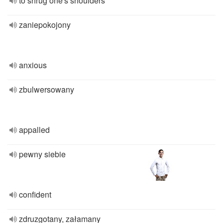
to shrug one's shoulders
zaniepokojony
anxious
zbulwersowany
appalled
pewny siebie
confident
zdruzgotany, załamany