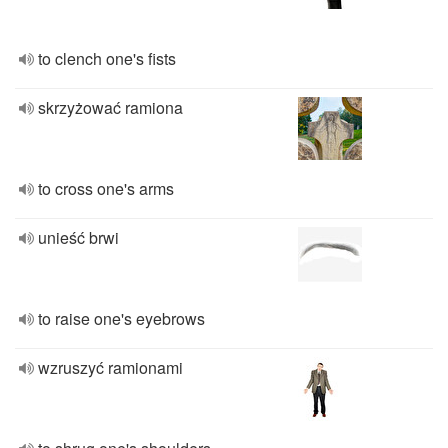
to clench one's fists
skrzyżować ramiona
to cross one's arms
unieść brwi
to raise one's eyebrows
wzruszyć ramionami