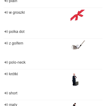
plain
w groszki
polka dot
z golfem
polo-neck
krótki
short
mały