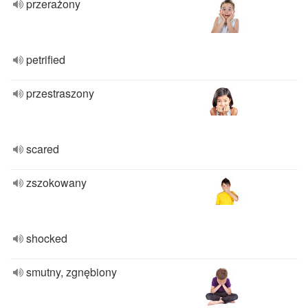
przerażony
petrified
przestraszony
scared
zszokowany
shocked
smutny, zgnębiony