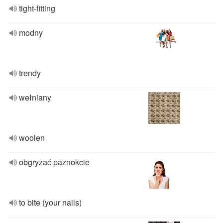
tight-fitting
modny
trendy
wełniany
woolen
obgryzać paznokcie
to bite (your nails)