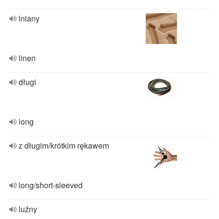
lniany
linen
długi
long
z długim/krótkim rękawem
long/short-sleeved
luźny