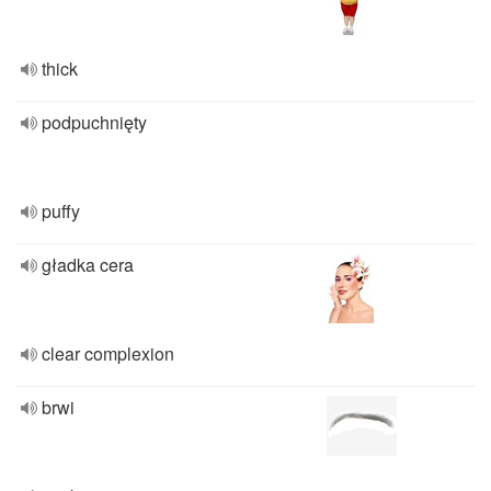
thick
podpuchnięty
puffy
gładka cera
clear complexion
brwi