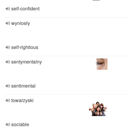
self-confident
wyniosły
self-rightious
sentymentalny
sentimental
towarzyski
sociable