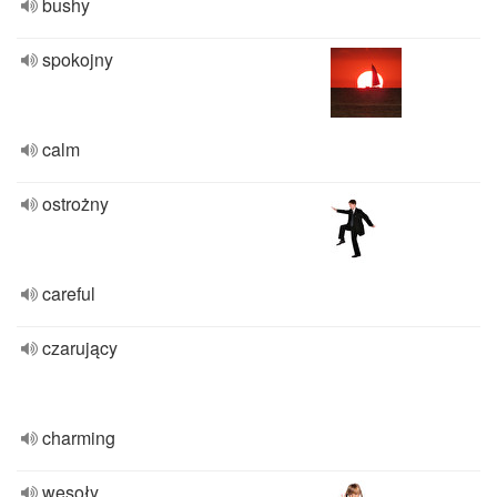
bushy
spokojny
calm
ostrożny
careful
czarujący
charming
wesoły