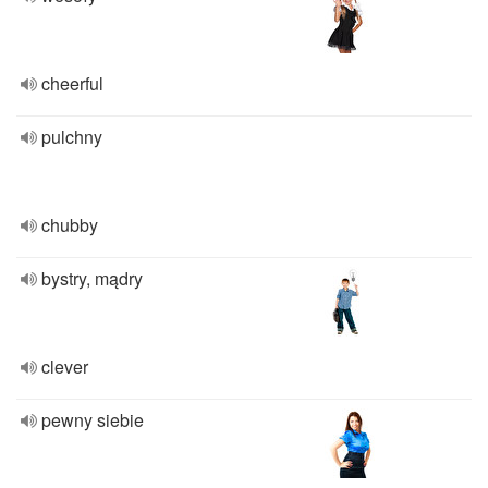
cheerful
pulchny
chubby
bystry, mądry
clever
pewny siebie