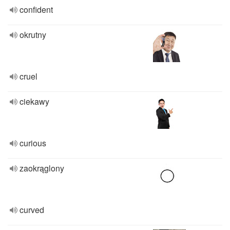
confident
okrutny
cruel
ciekawy
curious
zaokrąglony
curved