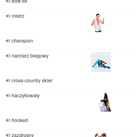
bow tie
mistrz
champion
narciarz biegowy
cross-country skier
haczykowaty
hooked
zazdrosny