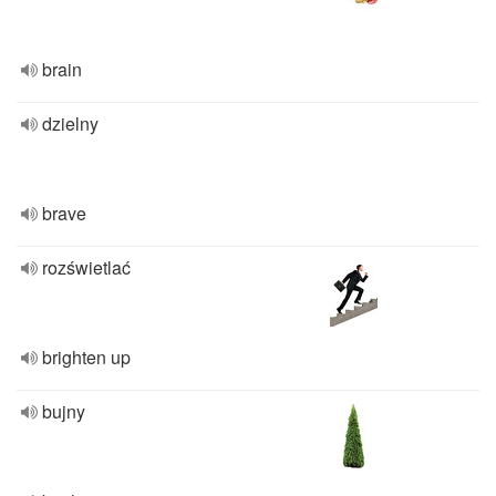
brain
dzielny
brave
rozświetlać
brighten up
bujny