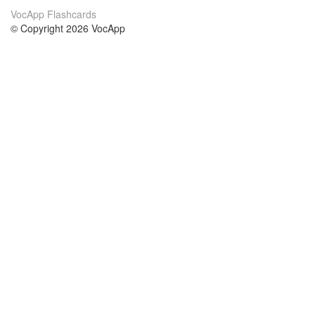
VocApp Flashcards
© Copyright 2026 VocApp
02-798 Mielczarskiego 8/58
Warsaw, Poland (EU)
Acerca de Nosotros
condiciones
nuestro equipo
100% Garantía
blog
política de privacidad
prácticas Erasmus+
condiciones
prácticas a distancia
GDPR
Contacto
cursos
contáctanos
estudio inglés