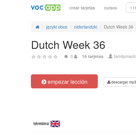
crear tarjetas
cursos
języki obce
niderlandzki
Dutch Week 36
Dutch Week 36
0
16 tarjetas
familymacl
empezar lección
descargar mp
término