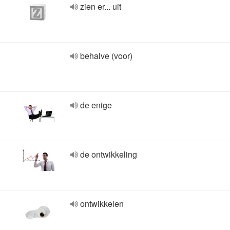
zien er... uit
behalve (voor)
de enige
de ontwikkeling
ontwikkelen