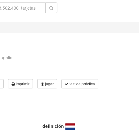
oughlin
3
imprimir
jugar
test de práctica
definición