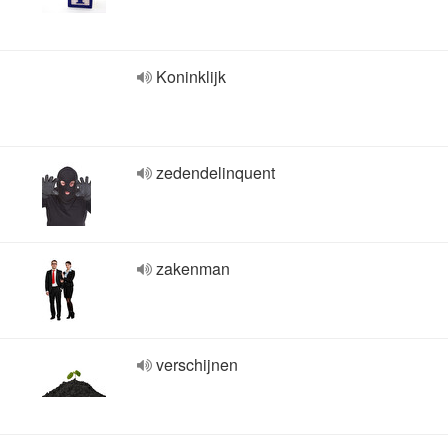
Koninklijk
zedendelinquent
zakenman
verschijnen