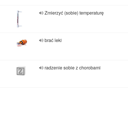
Zmierzyć (sobie) temperaturę
brać leki
radzenie sobie z chorobami