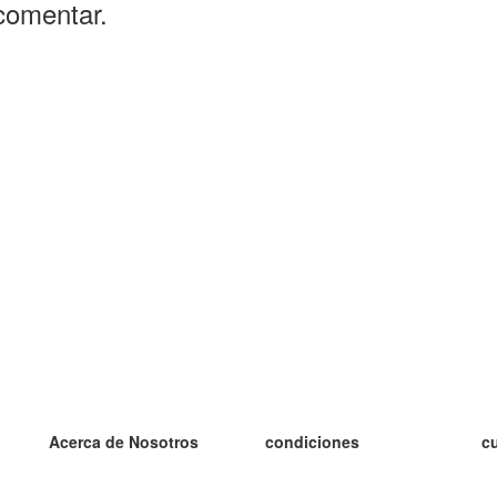
comentar.
Acerca de Nosotros
condiciones
c
nuestro equipo
100% Garantía
es
blog
política de privacidad
es