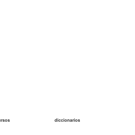
ursos
diccionarios
tudio inglés
tudio alemán