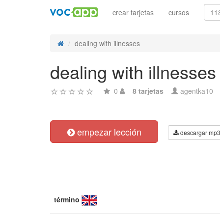
crear tarjetas
cursos
dealing with illnesses
dealing with illnesses
0
8 tarjetas
agentka10
empezar lección
descargar mp
término