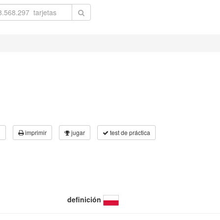
3
imprimir
jugar
test de práctica
definición