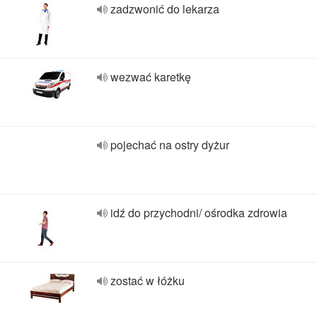
zadzwonić do lekarza
wezwać karetkę
pojechać na ostry dyżur
idź do przychodni/ ośrodka zdrowia
zostać w łóżku