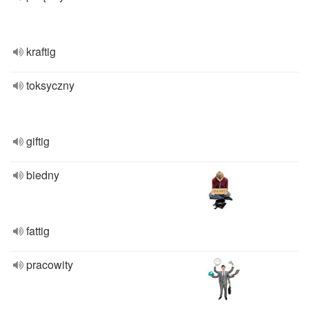
kraftig
toksyczny
giftig
biedny
fattig
pracowity