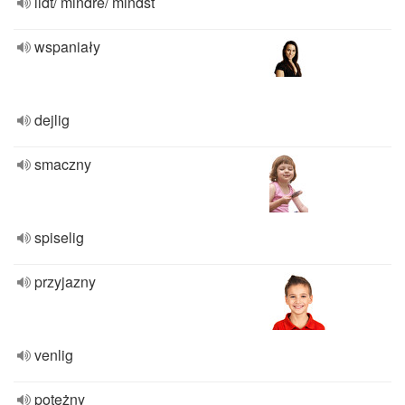
lidt/ mindre/ mindst
wspaniały
dejlig
smaczny
spiselig
przyjazny
venlig
potężny