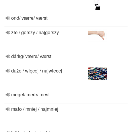
ond/ værre/ værst
złe / gorszy / najgorszy
dårlig/ værre/ værst
dużo / więcej / najwiecej
meget/ mere/ mest
mało / mniej / najmniej