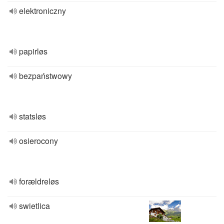
elektroniczny
papirløs
bezpaństwowy
statsløs
osierocony
forældreløs
swietlica