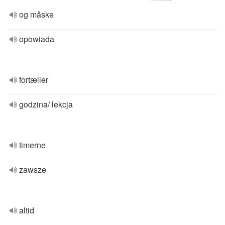
og måske
opowiada
fortæller
godzina/ lekcja
timerne
zawsze
altid