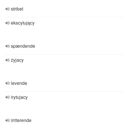
stribet
ekscytujący
spændende
żyjacy
levende
irytujacy
irriterende