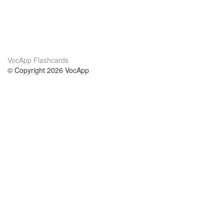
VocApp Flashcards
© Copyright 2026 VocApp
02-798 Mielczarskiego 8/58
Warsaw, Poland (EU)
Acerca de Nosotros
condiciones
nuestro equipo
100% Garantía
blog
política de privacidad
prácticas Erasmus+
condiciones