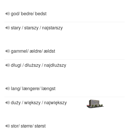
god/ bedre/ bedst
stary / starszy / najstarszy
gammel/ ældre/ ældst
długi / dłuższy / najdłuższy
lang/ længere/ længst
duży / większy / największy
stor/ større/ størst