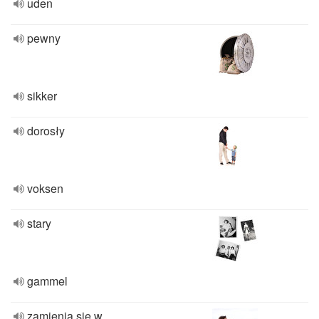
uden
pewny
sikker
dorosły
voksen
stary
gammel
zamienia się w