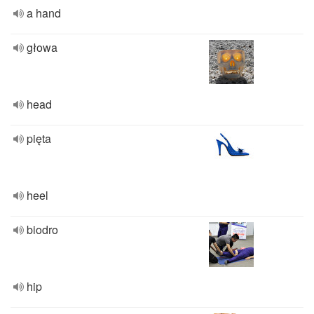
a hand
głowa
head
pięta
heel
biodro
hip