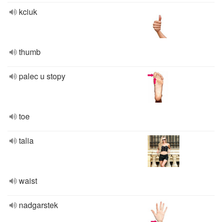
kciuk
thumb
palec u stopy
toe
talia
waist
nadgarstek