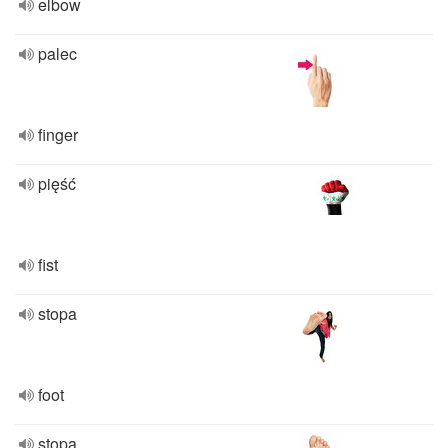
elbow
palec
finger
pięść
fist
stopa
foot
stopa