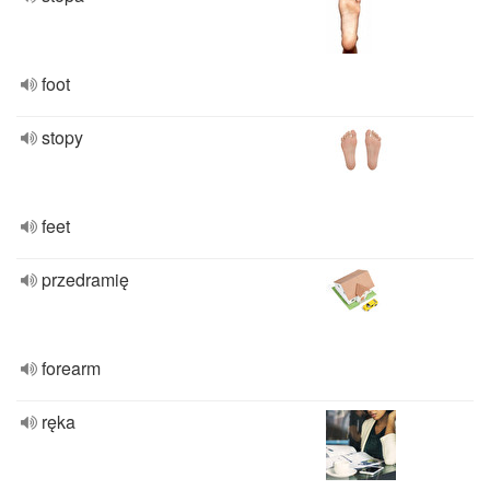
foot
stopy
feet
przedramię
forearm
ręka