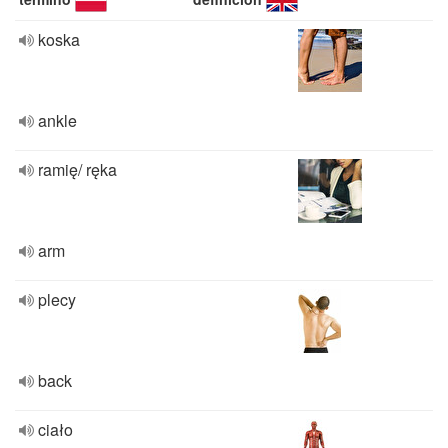
koska
ankle
ramię/ ręka
arm
plecy
back
ciało