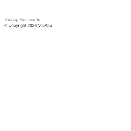
VocApp Flashcards
© Copyright 2026 VocApp
02-798 Mielczarskiego 8/58
Warsaw, Poland (EU)
Acerca de Nosotros
condiciones
nuestro equipo
100% Garantía
blog
política de privacidad
prácticas Erasmus+
condiciones
prácticas a distancia
GDPR
Contacto