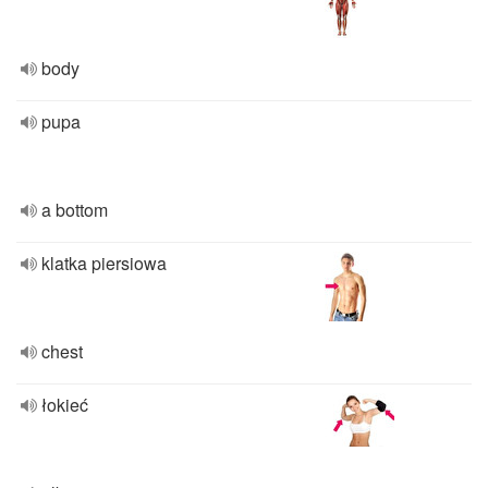
body
pupa
a bottom
klatka piersiowa
chest
łokieć