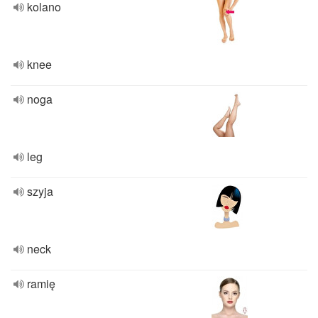
kolano
knee
noga
leg
szyja
neck
ramię