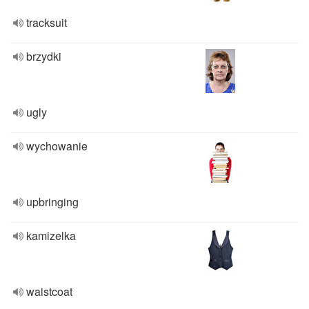
tracksuit
brzydki
ugly
wychowanie
upbringing
kamizelka
waistcoat