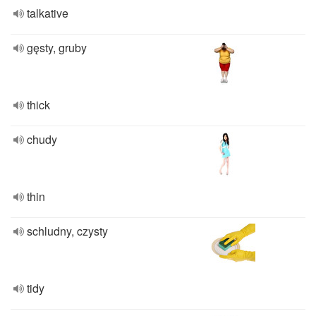
talkative
gęsty, gruby
thick
chudy
thin
schludny, czysty
tidy