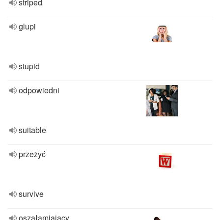
striped
glupi
stupid
odpowiedni
suitable
przeżyć
survive
oszałamiający