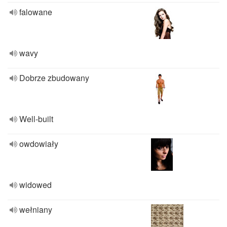
falowane
wavy
Dobrze zbudowany
Well-built
owdowiały
widowed
wełniany