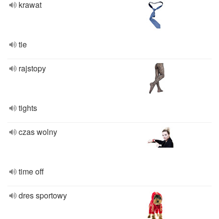
krawat
tie
rajstopy
tights
czas wolny
time off
dres sportowy