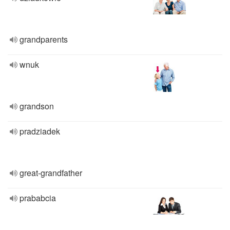
grandparents
wnuk
grandson
pradziadek
great-grandfather
prababcia