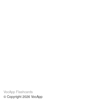
VocApp Flashcards
© Copyright 2026 VocApp
02-798 Mielczarskiego 8/58