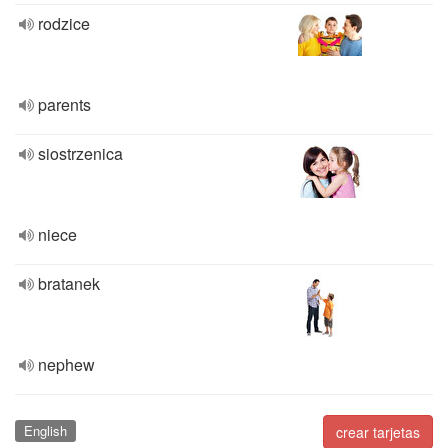
rodzice
parents
siostrzenica
niece
bratanek
nephew
English
crear tarjetas