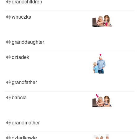
grandchildren
wnuczka
granddaughter
dziadek
grandfather
babcia
grandmother
dziadkowie