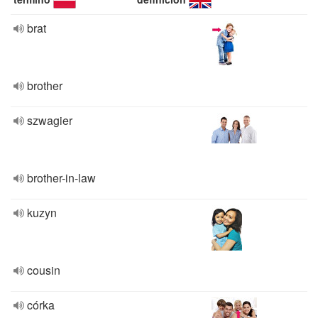
brat
brother
szwagier
brother-in-law
kuzyn
cousin
córka