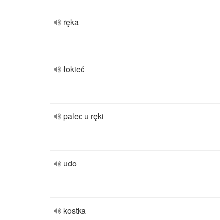
ręka
łokieć
palec u ręki
udo
kostka