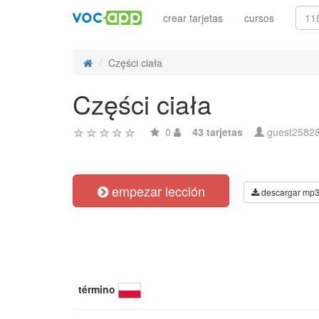
crear tarjetas
cursos
Części ciała
Części ciała
0
43 tarjetas
guest2582
empezar lección
descargar mp
término