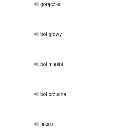
gorączka
ból głowy
ból mięśni
ból brzucha
lekarz