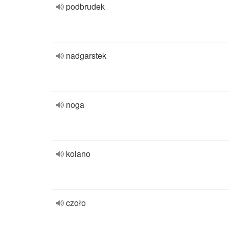
podbrudek
nadgarstek
noga
kolano
czoło