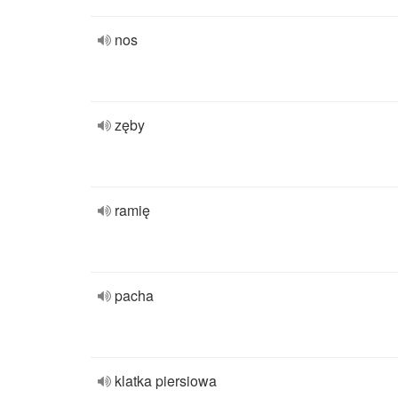
nos
zęby
ramię
pacha
klatka piersiowa