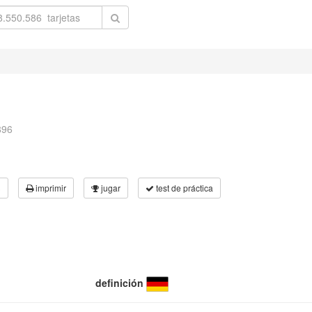
896
3
imprimir
jugar
test de práctica
definición