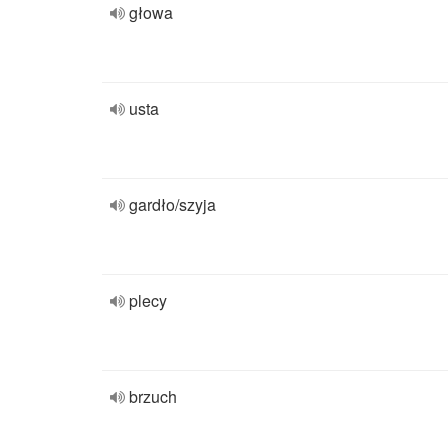
głowa
usta
gardło/szyja
plecy
brzuch