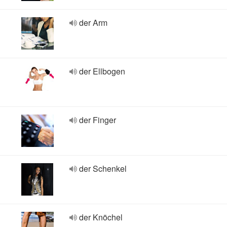
der Arm
der Ellbogen
der Finger
der Schenkel
der Knöchel