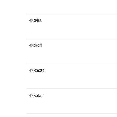
talia
dłoń
kaszel
katar