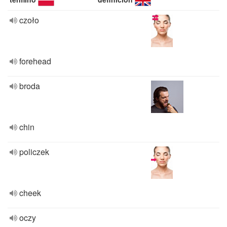
czoło
forehead
broda
chin
policzek
cheek
oczy