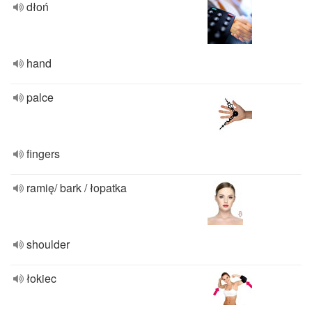
dłoń
hand
palce
fingers
ramię/ bark / łopatka
shoulder
łokiec