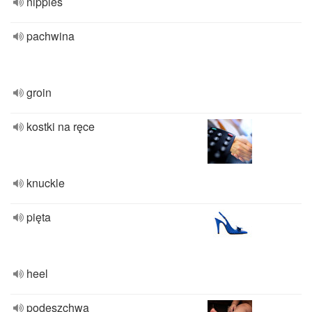
nipples
pachwina
groin
kostki na ręce
knuckle
pięta
heel
podeszchwa