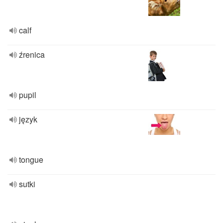
calf
źrenica
pupil
język
tongue
sutki