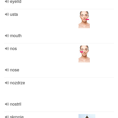
eyelid
usta
mouth
nos
nose
nozdrze
nostril
skronie