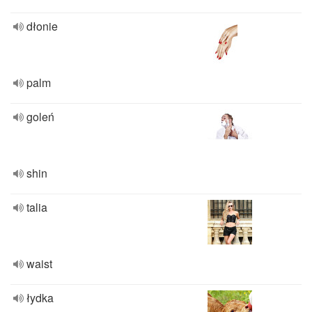
dłonie
palm
goleń
shin
talia
waist
łydka