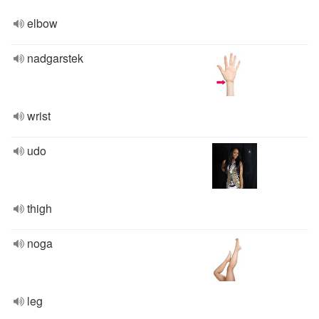
elbow
nadgarstek
wrist
udo
thigh
noga
leg