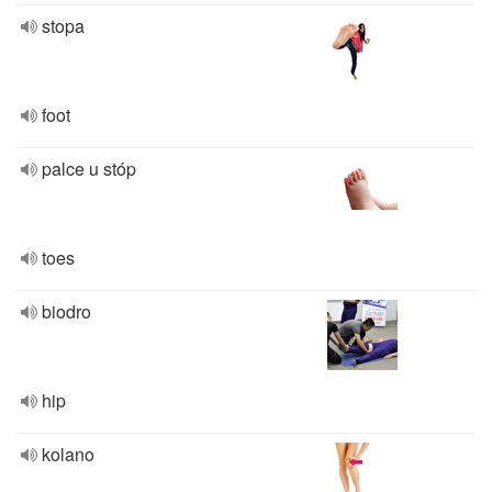
stopa
foot
palce u stóp
toes
biodro
hip
kolano