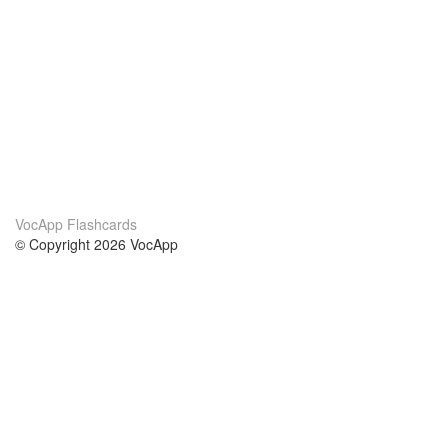
VocApp Flashcards
© Copyright 2026 VocApp
02-798 Mielczarskiego 8/58
Warsaw, Poland (EU)