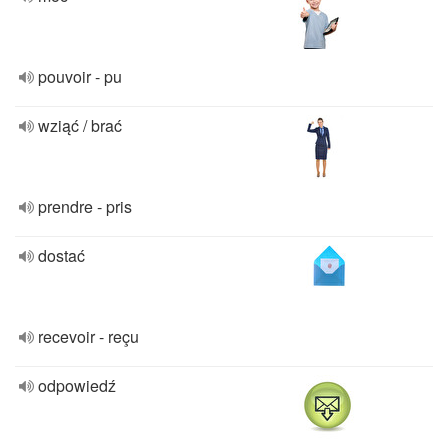
pouvoir - pu
wziąć / brać
prendre - pris
dostać
recevoir - reçu
odpowiedź