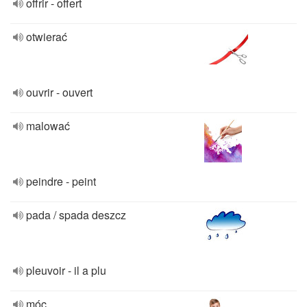
offrir - offert
otwierać
ouvrir - ouvert
malować
peindre - peint
pada / spada deszcz
pleuvoir - il a plu
móc