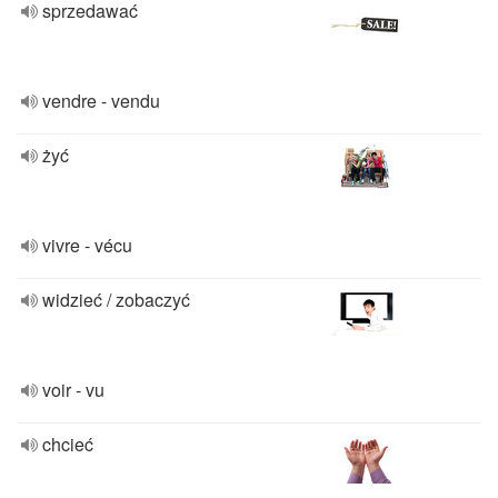
sprzedawać
vendre - vendu
żyć
vivre - vécu
widzieć / zobaczyć
voir - vu
chcieć