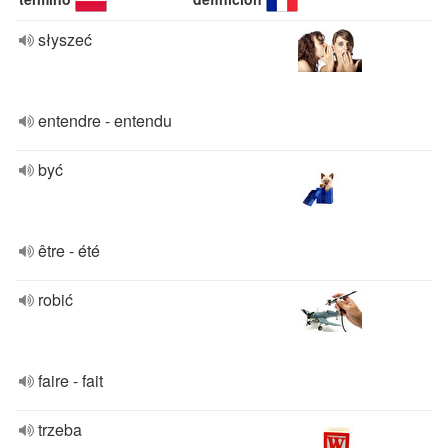
słyszeć
entendre - entendu
być
être - été
robić
faire - fait
trzeba