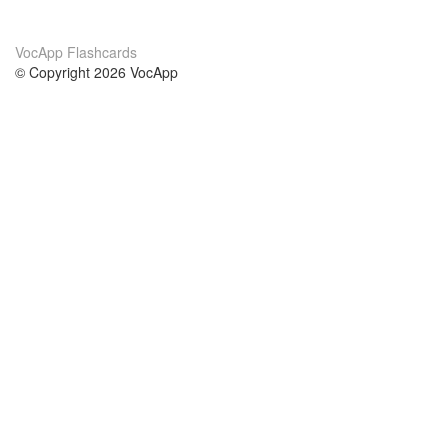
VocApp Flashcards
© Copyright 2026 VocApp
02-798 Mielczarskiego 8/58
Warsaw, Poland (EU)
Acerca de Nosotros
condiciones
nuestro equipo
100% Garantía
blog
política de privacidad
prácticas Erasmus+
condiciones
prácticas a distancia
GDPR
Contacto
cursos