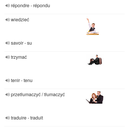
répondre - répondu
wiedzieć
savoir - su
trzymać
tenir - tenu
przetłumaczyć / tłumaczyć
traduire - traduit