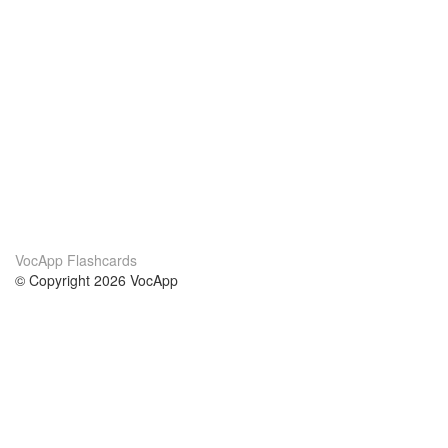
VocApp Flashcards
© Copyright 2026 VocApp
02-798 Mielczarskiego 8/58
Warsaw, Poland (EU)