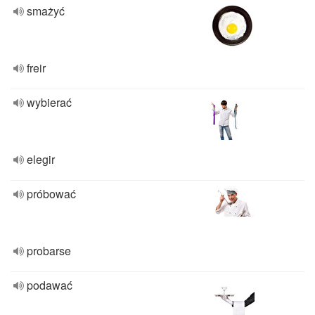
smażyć
freir
wybierać
elegir
próbować
probarse
podawać