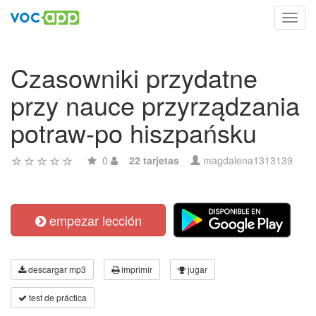
Toggl
navig
Czasowniki przydatne
przy nauce przyrządzania
potraw-po hiszpańsku
0
22 tarjetas
magdalena1313139
empezar lección
descargar mp3
imprimir
jugar
test de práctica