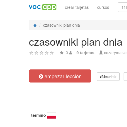
crear tarjetas
cursos
czasowniki plan dnia
czasowniki plan dnia
0
9 tarjetas
cezarymasz
empezar lección
imprimir
término