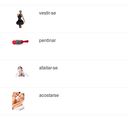
vestir-se
pentinar
afaitar-se
acostarse