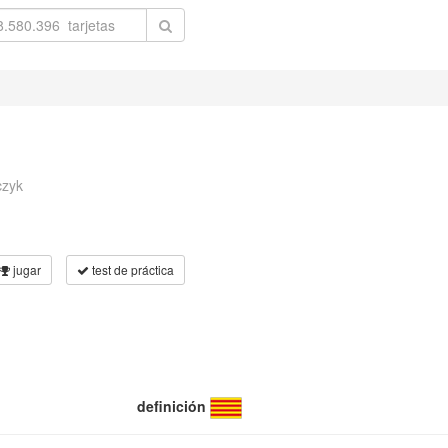
czyk
jugar
test de práctica
definición