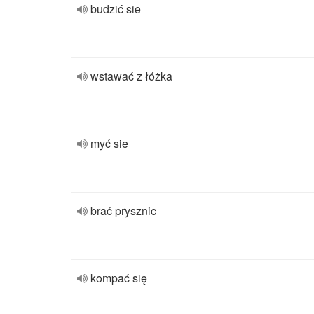
budzić sie
wstawać z łóżka
myć sie
brać prysznic
kompać się