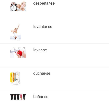
despertar-se
levantar-se
lavar-se
duchar-se
bañar-se