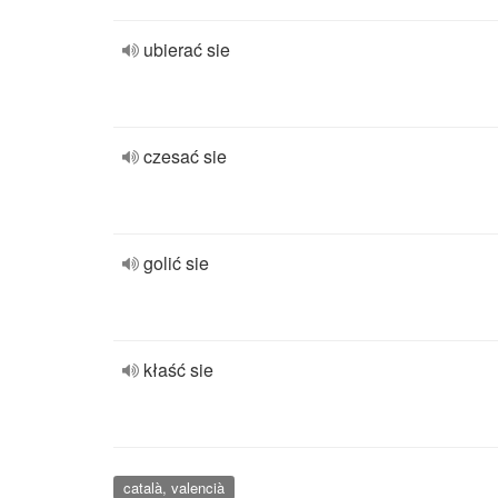
ubierać sie
czesać sie
golić sie
kłaść sie
català, valencià