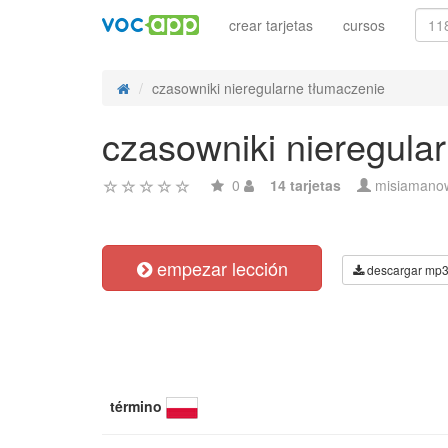
crear tarjetas
cursos
czasowniki nieregularne tłumaczenie
czasowniki nieregula
0
14 tarjetas
misiamano
empezar lección
descargar mp
término