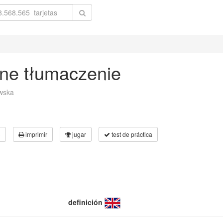
rne tłumaczenie
wska
3
imprimir
jugar
test de práctica
definición