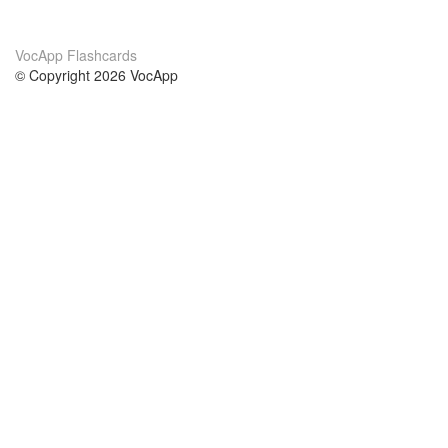
VocApp Flashcards
© Copyright 2026 VocApp
02-798 Mielczarskiego 8/58
Warsaw, Poland (EU)
Acerca de Nosotros
condiciones
nuestro equipo
100% Garantía
blog
política de privacidad
prácticas Erasmus+
condiciones
prácticas a distancia
GDPR
Contacto
cursos