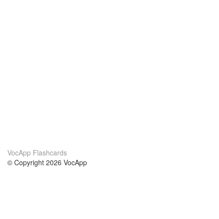
VocApp Flashcards
© Copyright 2026 VocApp
02-798 Mielczarskiego 8/58
Warsaw, Poland (EU)