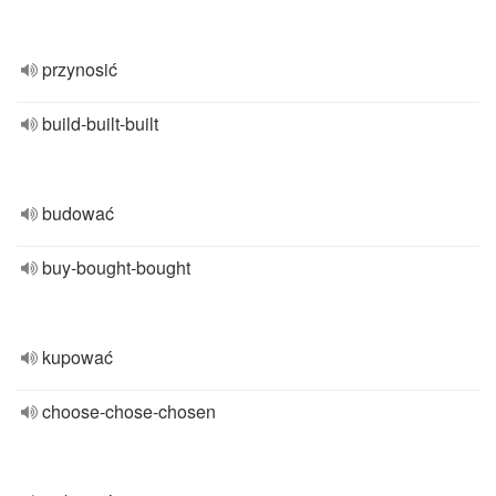
przynosić
build-built-built
budować
buy-bought-bought
kupować
choose-chose-chosen