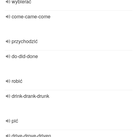
wybierać
come-came-come
przychodzić
do-did-done
robić
drink-drank-drunk
pić
drive-drove-driven