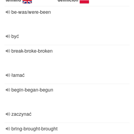
be-was/were-been
być
break-broke-broken
łamać
begin-began-begun
zaczynać
bring-brought-brought