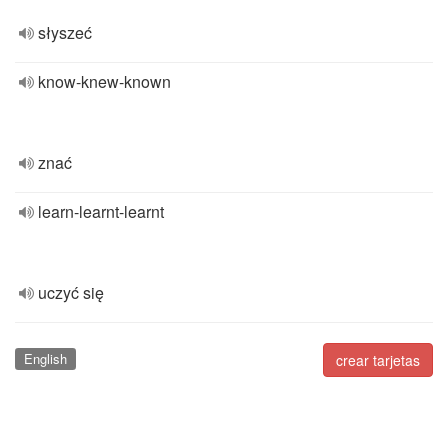
słyszeć
know-knew-known
znać
learn-learnt-learnt
uczyć się
English
crear tarjetas