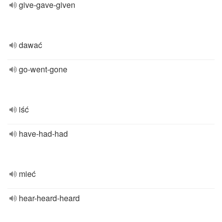
give-gave-given
dawać
go-went-gone
iść
have-had-had
mieć
hear-heard-heard