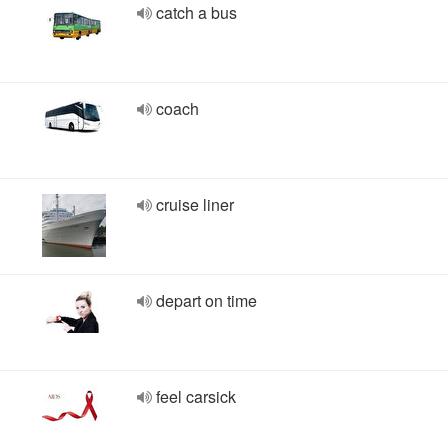
catch a bus
coach
cruise liner
depart on time
feel carsick