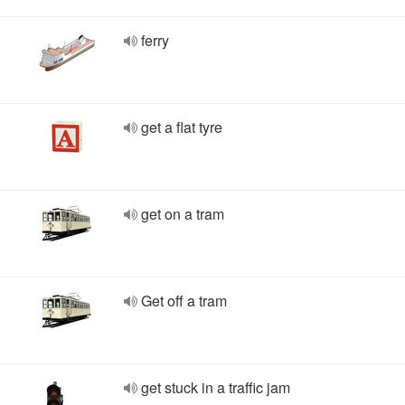
ferry
get a flat tyre
get on a tram
Get off a tram
get stuck in a traffic jam