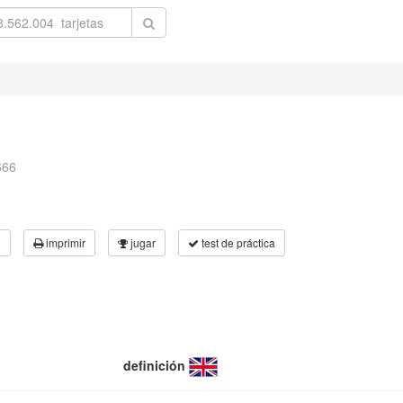
666
3
imprimir
jugar
test de práctica
definición