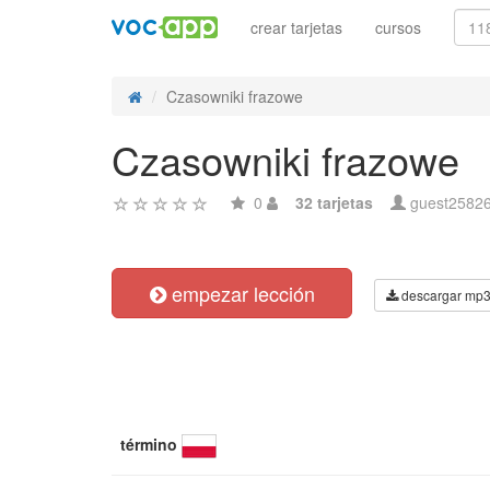
crear tarjetas
cursos
Czasowniki frazowe
Czasowniki frazowe
0
32 tarjetas
guest2582
empezar lección
descargar mp
término