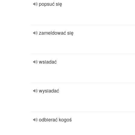
popsuć się
zameldować się
wsiadać
wysiadać
odbierać kogoś