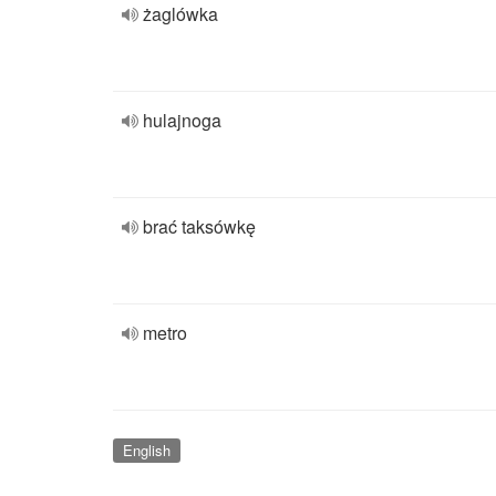
żaglówka
hulajnoga
brać taksówkę
metro
English