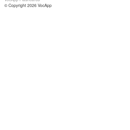
© Copyright 2026 VocApp
02-798 Mielczarskiego 8/58
Warsaw, Poland (EU)
Acerca de Nosotros
condiciones
nuestro equipo
100% Garantía
blog
política de privacidad
prácticas Erasmus+
condiciones
prácticas a distancia
GDPR
Contacto
cursos
contáctanos
estudio inglés
Ayuda
estudio alemán