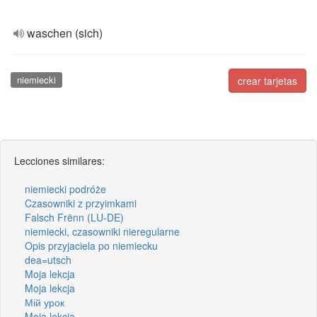
waschen (sich)
niemiecki
crear tarjetas
Lecciones similares:
niemiecki podróże
Czasowniki z przyimkami
Falsch Frënn (LU-DE)
niemiecki, czasowniki nieregularne
Opis przyjaciela po niemiecku
dea=utsch
Moja lekcja
Moja lekcja
Мій урок
Moja lekcja