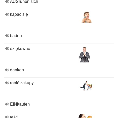
AUSruhen sich
kąpać się
baden
dziękować
danken
robić zakupy
EINkaufen
jeść