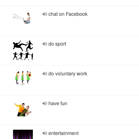
chat on Facebook
do sport
do voluntary work
have fun
entertainment