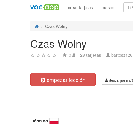
crear tarjetas
cursos
Czas Wolny
Czas Wolny
0
23 tarjetas
bartosz426
empezar lección
descargar mp
término