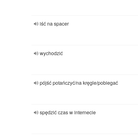
iść na spacer
wychodzić
pójść potańczyć/na kręgle/pobiegać
spędzić czas w internecie