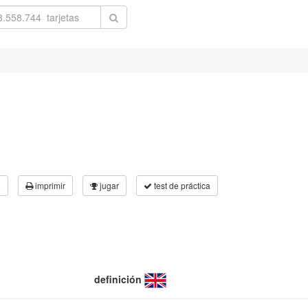
3
imprimir
jugar
test de práctica
definición