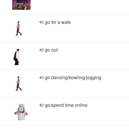
go for a walk
go out
go dancing/bowling/jogging
go/spend time online