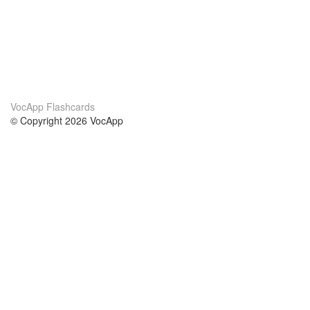
VocApp Flashcards
© Copyright 2026 VocApp
02-798 Mielczarskiego 8/58
Warsaw, Poland (EU)
Acerca de Nosotros
condiciones
nuestro equipo
100% Garantía