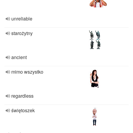
unreliable
starożytny
ancient
mimo wszystko
regardless
świętoszek