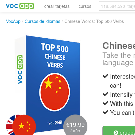
crear tarjetas
cursos
VocApp
/
Cursos de idiomas
/
Chinese Words: Top 500 Verbs
Chines
Take the 
language
Intereste
can!
Intensify
With this
You can’t
€19.99
/ año
prueba