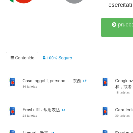
esercitati
prueba
Contenido
100% Seguro
Cose, oggetti, persone... - 东西
Congiunzio
和，或者
36 tarjetas
18 tarjetas
Frasi utili - 常用表达
Caratteri
23 tarjetas
30 tarjetas
Numeri - 数字
Frasi qu