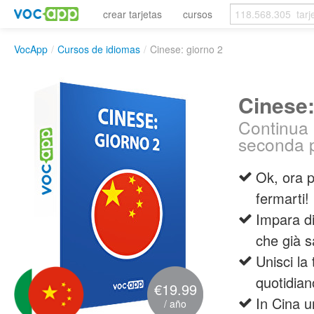
crear tarjetas
cursos
VocApp
/
Cursos de idiomas
/
Cinese: giorno 2
Cinese:
Continua a
seconda p
Ok, ora p
fermarti!
Impara di
che già s
Unisci la 
quotidian
€19.99
In Cina u
/ año